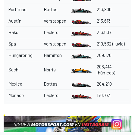
Portimao
Bottas
213,800
Austin
Verstappen
213,613
Bakú
Leclerc
213,507
Spa
Verstappen
210,532 (lluvia)
Hungaroring
Hamilton
209,120
206,414
Sochi
Norris
(húmedo)
México
Bottas
204,210
Mónaco
Leclerc
170,773