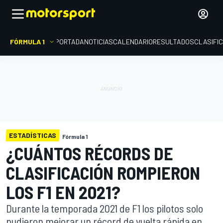
FÓRMULA 1
PORTADA
NOTICIAS
CALENDARIO
RESULTADOS
CLASIFI
ESTADÍSTICAS
Fórmula 1
¿CUÁNTOS RÉCORDS DE
CLASIFICACIÓN ROMPIERON
LOS F1 EN 2021?
Durante la temporada 2021 de F1 los pilotos solo
pudieron mejorar un récord de vuelta rápida en