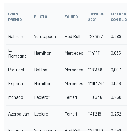
GRAN
TIEMPOS
DIFERENCI
PILOTO
EQUIPO
PREMIO
2021
CON EL 2°
Bahréin
Verstappen
Red Bull
1'28"997
0,388
E.
Hamilton
Mercedes
1'14"411
0,035
Romagna
Portugal
Bottas
Mercedes
1'18"348
0,007
España
Hamilton
Mercedes
1'16"741
0,036
Mónaco
Leclerc*
Ferrari
1'10"346
0,230
Azerbaiyán
Leclerc
Ferrari
1'41"218
0,232
Francia
Verstappen
Red Bull
1'29"990
0,258