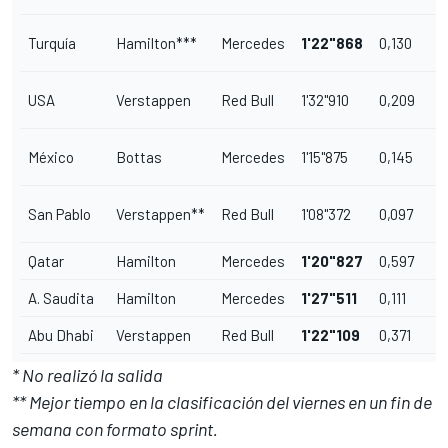
Turquía
Hamilton***
Mercedes
1'22"868
0,130
USA
Verstappen
Red Bull
1'32"910
0,209
México
Bottas
Mercedes
1'15"875
0,145
San Pablo
Verstappen**
Red Bull
1'08"372
0,097
Qatar
Hamilton
Mercedes
1'20"827
0,597
A. Saudita
Hamilton
Mercedes
1'27"511
0,111
Abu Dhabi
Verstappen
Red Bull
1'22"109
0,371
* No realizó la salida
** Mejor tiempo en la clasificación del viernes en un fin de
semana con formato sprint.