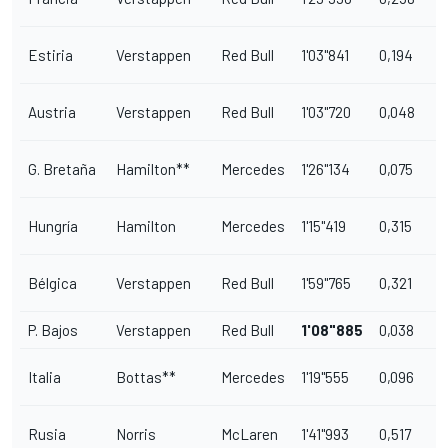
Estiria
Verstappen
Red Bull
1'03"841
0,194
Austria
Verstappen
Red Bull
1'03"720
0,048
G. Bretaña
Hamilton**
Mercedes
1'26"134
0,075
Hungría
Hamilton
Mercedes
1'15"419
0,315
Bélgica
Verstappen
Red Bull
1'59"765
0,321
P. Bajos
Verstappen
Red Bull
1'08"885
0,038
Italia
Bottas**
Mercedes
1'19"555
0,096
Rusia
Norris
McLaren
1'41"993
0,517