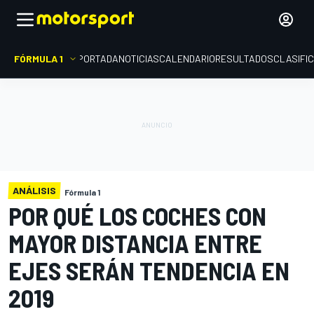
FÓRMULA 1
PORTADA
NOTICIAS
CALENDARIO
RESULTADOS
CLASIFI
ANÁLISIS
Fórmula 1
POR QUÉ LOS COCHES CON
MAYOR DISTANCIA ENTRE
EJES SERÁN TENDENCIA EN
2019