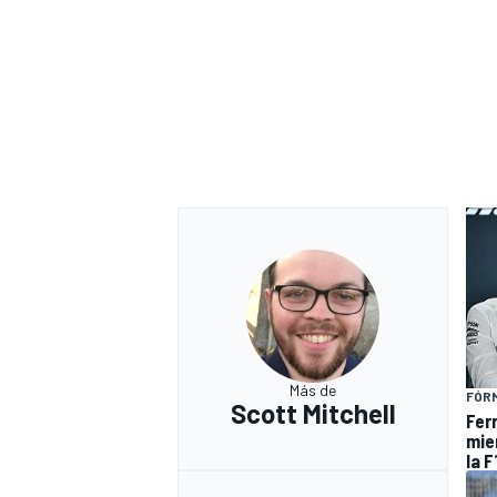
Más de
FÓRM
Scott Mitchell
Ferr
mie
la F