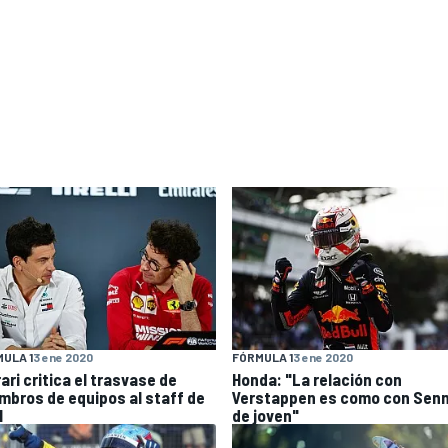
ULA 1
3 ene 2020
FÓRMULA 1
3 ene 2020
ari critica el trasvase de
Honda: "La relación con
mbros de equipos al staff de
Verstappen es como con Sen
1
de joven"