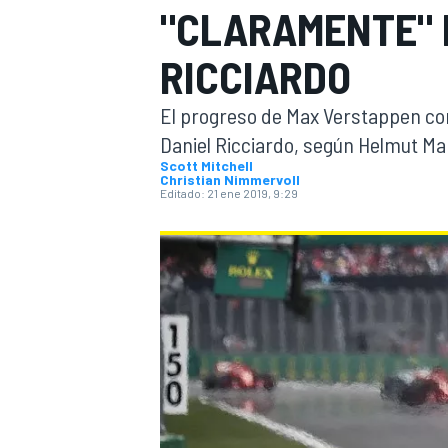
"CLARAMENTE" 
INDYCAR
WRC
RICCIARDO
El progreso de Max Verstappen co
Daniel Ricciardo, según Helmut Mar
Scott Mitchell
Christian Nimmervoll
Editado:
21 ene 2019, 9:29
WEC
FÓRMULA E