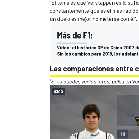
“El tema es que Verstappen es lo suf
constantemente que es el más rápido.
un duelo es mejor no meterse con él".
Más de F1:
Vídeo: el histórico GP de China 2007 de 
Sin los cambios para 2019, los adela
Las comparaciones entre c
(Si no puedes ver las fotos, pulsa en 've
MÁS CATEGORÍAS
10