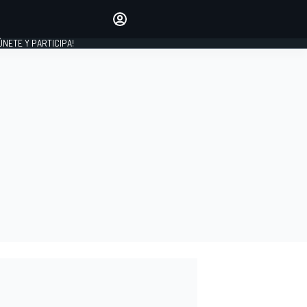
Haz que tu voz se escuche
comentando los artículos
 ÚNETE Y PARTICIPA!
INICIAR SESIÓN
EDICIÓN
ESPAÑA