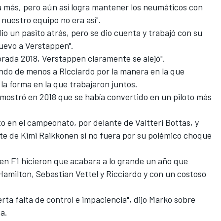
a más, pero aún así logra mantener los neumáticos con
 nuestro equipo no era así".
io un pasito atrás, pero se dio cuenta y trabajó con su
nuevo a Verstappen".
orada 2018, Verstappen claramente se alejó".
hando de menos a
Ricciardo
por la manera en la que
 la forma en la que trabajaron juntos.
ostró en 2018 que se había convertido en un piloto más
o en el campeonato, por delante de
Valtteri Bottas
, y
nte de
Kimi Raikkonen
si no fuera por su
polémico choque
a en F1 hicieron que acabara a lo grande un año que
amilton, Sebastian Vettel y Ricciardo y con un costoso
rta falta de control e impaciencia", dijo Marko sobre
a.