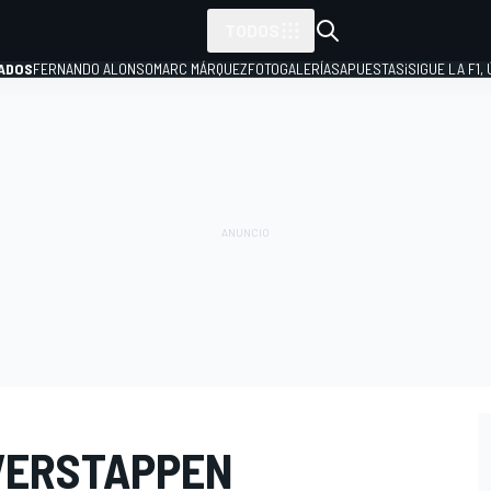
TODOS
ADOS
FERNANDO ALONSO
MARC MÁRQUEZ
FOTOGALERÍAS
APUESTAS
¡SIGUE LA F1,
P
 VERSTAPPEN