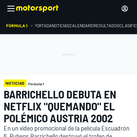
FÓRMULA 1
PORTADA
NOTICIAS
CALENDARIO
RESULTADOS
CLASIFI
NOTICIAS
Fórmula 1
BARRICHELLO DEBUTA EN
NETFLIX "QUEMANDO" EL
POLÉMICO AUSTRIA 2002
En un video promocional de la película Escuadrón
6, Rubens Barrichello destruyó el trofeo de