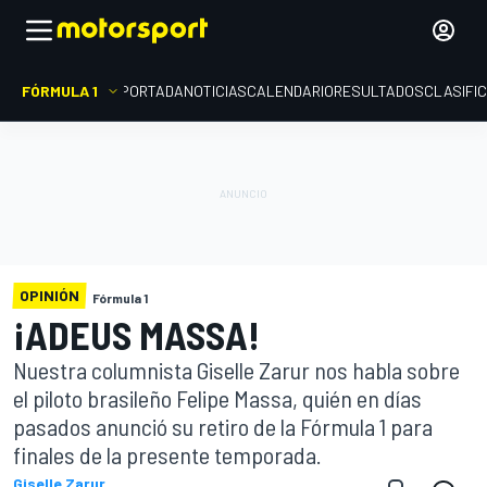
FÓRMULA 1
PORTADA
NOTICIAS
CALENDARIO
RESULTADOS
CLASIFI
OPINIÓN
Fórmula 1
¡ADEUS MASSA!
Nuestra columnista Giselle Zarur nos habla sobre
el piloto brasileño Felipe Massa, quién en días
pasados anunció su retiro de la Fórmula 1 para
finales de la presente temporada.
Giselle Zarur