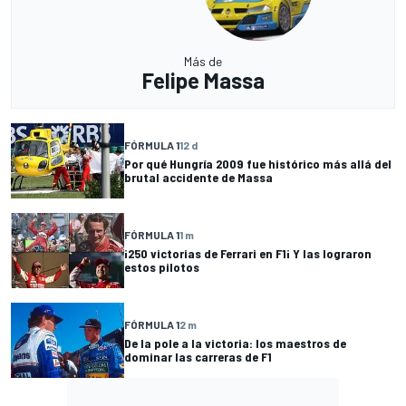
Más de
Felipe Massa
FÓRMULA 1
12 d
Por qué Hungría 2009 fue histórico más allá del
brutal accidente de Massa
FÓRMULA 1
1 m
¡250 victorias de Ferrari en F1¡ Y las lograron
estos pilotos
FÓRMULA 1
2 m
De la pole a la victoria: los maestros de
dominar las carreras de F1