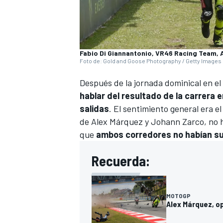
Fabio Di Giannantonio, VR46 Racing Team, 
Foto de: Gold and Goose Photography / Getty Images
Después de la jornada dominical en e
hablar del resultado de la carrera
salidas
. El sentimiento general era e
de
Alex Márquez
y
Johann Zarco
, no
que
ambos corredores no habían suf
Recuerda:
MOTOGP
Alex Márquez, op