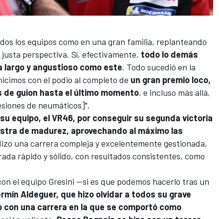
odos los equipos como en una gran familia, replanteando
u justa perspectiva. Sí, efectivamente,
todo lo demás
a largo y angustioso como este
. Todo sucedió en la
s hicimos con el podio al completo de
un gran premio loco,
os de guion hasta el último momento
, e incluso más allá,
esiones de neumáticos]".
su equipo, el VR46, por conseguir su segunda victoria
stra de madurez, aprovechando al máximo las
Hizo una carrera compleja y excelentemente gestionada,
da rápido y sólido, con resultados consistentes, como
con el equipo
Gresini
—si es que podemos hacerlo tras un
ermín Aldeguer
, que hizo olvidar a todos su grave
dio con una carrera en la que se comportó como