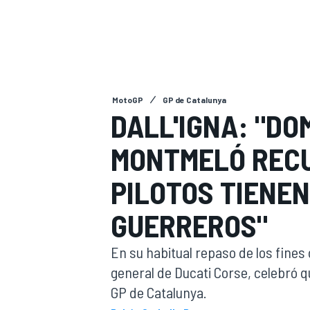
INDYCAR
WRC
MotoGP
GP de Catalunya
DALL'IGNA: "DO
MONTMELÓ RECU
PILOTOS TIENEN
GUERREROS"
WEC
FÓRMULA E
En su habitual repaso de los fines 
general de Ducati Corse, celebró q
GP de Catalunya.