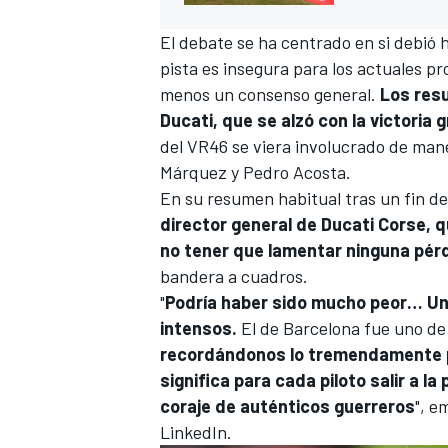
El debate se ha centrado en si debió 
pista es insegura para los actuales p
menos un consenso general.
Los resu
Ducati
, que se alzó con la victoria 
del
VR46
se viera involucrado de man
Márquez y
Pedro Acosta
.
En su resumen habitual tras un fin d
director general de Ducati Corse, 
no tener que lamentar ninguna pér
MÁS CATEGORÍAS
bandera a cuadros.
"
Podría haber sido mucho peor… Un
intensos.
El de Barcelona fue uno de
recordándonos lo tremendamente pe
significa para cada piloto salir a la 
coraje de auténticos guerreros
",
em
LinkedIn.