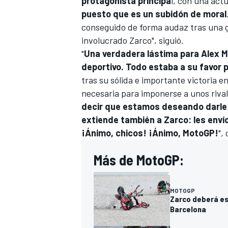
protagonista principa
l, con una act
puesto que es un subidón de moral
conseguido de forma audaz tras una g
involucrado Zarco", siguió.
"
Una verdadera lástima para Alex M
deportivo. Todo estaba a su favor 
tras su sólida e importante victoria e
necesaria para imponerse a unos rival
decir que estamos deseando darle l
extiende también a Zarco: les enví
¡Ánimo, chicos! ¡Ánimo, MotoGP!
",
Más de MotoGP:
MOTOGP
Zarco deberá es
Barcelona