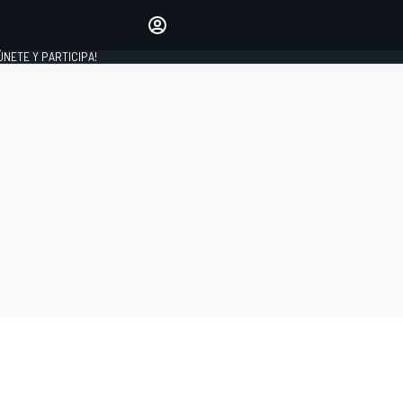
Haz que tu voz se escuche
comentando los artículos
 ÚNETE Y PARTICIPA!
INICIAR SESIÓN
EDICIÓN
ESPAÑA