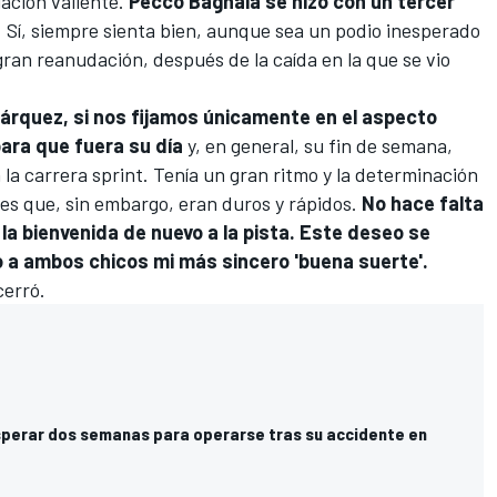
uación valiente.
Pecco Bagnaia
se hizo con un tercer
. Sí, siempre sienta bien, aunque sea un podio inesperado
ran reanudación, después de la caída en la que se vio
árquez, si nos fijamos únicamente en el aspecto
para que fuera su día
y, en general, su fin de semana,
n la carrera sprint. Tenía un gran ritmo y la determinación
es que, sin embargo, eran duros y rápidos.
No hace falta
a bienvenida de nuevo a la pista. Este deseo se
o a ambos chicos mi más sincero 'buena suerte'.
 cerró.
perar dos semanas para operarse tras su accidente en