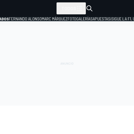
TODOS
ADOS
FERNANDO ALONSO
MARC MÁRQUEZ
FOTOGALERÍAS
APUESTAS
¡SIGUE LA F1,
P