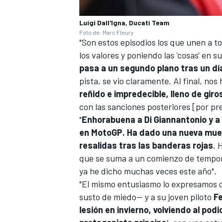
Luigi Dall'Igna, Ducati Team
Foto de: Marc Fleury
"Son estos episodios los que unen a t
los valores y poniendo las 'cosas' en s
pasa a un segundo plano tras un dí
pista, se vio claramente. Al final, no
reñido e impredecible, lleno de gir
con las sanciones posteriores [por pr
"
Enhorabuena a Di Giannantonio y a 
en MotoGP. Ha dado una nueva mue
resalidas tras las banderas rojas
. 
que se suma a un comienzo de tempora
ya he dicho muchas veces este año".
"El mismo entusiasmo lo expresamos 
susto de miedo— y a su joven piloto
F
lesión en invierno, volviendo al po