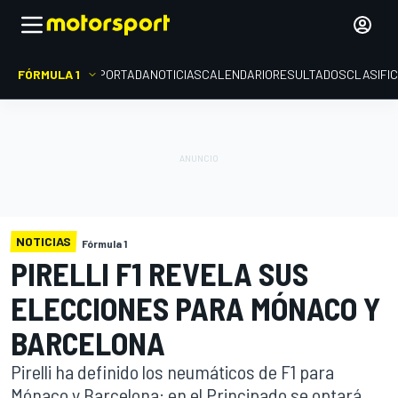
FÓRMULA 1
PORTADA
NOTICIAS
CALENDARIO
RESULTADOS
CLASIFI
NOTICIAS
Fórmula 1
PIRELLI F1 REVELA SUS
ELECCIONES PARA MÓNACO Y
BARCELONA
Pirelli ha definido los neumáticos de F1 para
Mónaco y Barcelona: en el Principado se optará