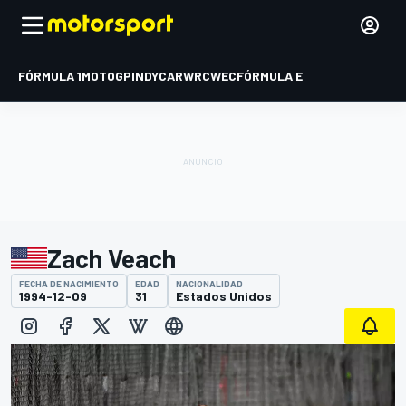
FÓRMULA 1
MOTOGP
INDYCAR
WRC
WEC
FÓRMULA E
Zach Veach
FECHA DE NACIMIENTO
EDAD
NACIONALIDAD
1994-12-09
31
Estados Unidos