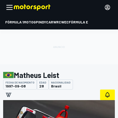
FÓRMULA 1
MOTOGP
INDYCAR
WRC
WEC
FÓRMULA E
Matheus Leist
FECHA DE NACIMIENTO
EDAD
NACIONALIDAD
1997-09-08
28
Brasil