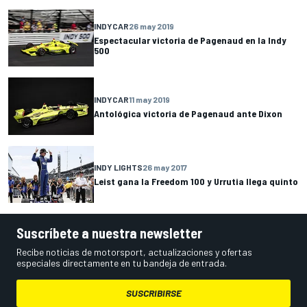
INDYCAR
26 may 2019
Espectacular victoria de Pagenaud en la Indy
500
INDYCAR
11 may 2019
Antológica victoria de Pagenaud ante Dixon
INDY LIGHTS
26 may 2017
Leist gana la Freedom 100 y Urrutia llega quinto
Suscríbete a nuestra newsletter
Recibe noticias de motorsport, actualizaciones y ofertas
especiales directamente en tu bandeja de entrada.
SUSCRIBIRSE