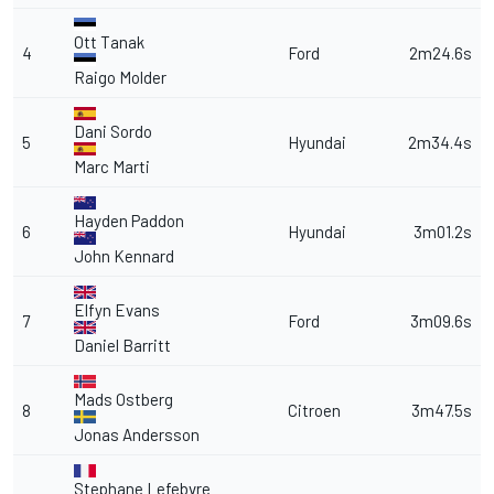
Ott Tanak
4
Ford
2m24.6s
Raigo Molder
Dani Sordo
5
Hyundai
2m34.4s
Marc Marti
Hayden Paddon
6
Hyundai
3m01.2s
John Kennard
Elfyn Evans
7
Ford
3m09.6s
Daniel Barritt
Mads Ostberg
8
Citroen
3m47.5s
Jonas Andersson
Stephane Lefebvre