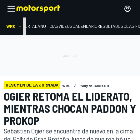
WRC
PORTADA
NOTICIAS
VIDEOS
CALENDARIO
RESULTADOS
CLASIFI
RESUMEN DE LA JORNADA
WRC
Rally de Gales GB
OGIER RETOMA EL LIDERATO,
MIENTRAS CHOCAN PADDON Y
PROKOP
Sebastien Ogier se encuentra de nuevo en la cima
del Rally de Gran Bretaña, luego de que realizó un