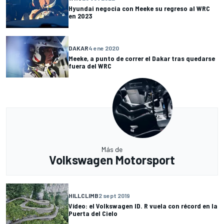
Hyundai negocia con Meeke su regreso al WRC
en 2023
DAKAR
4 ene 2020
Meeke, a punto de correr el Dakar tras quedarse
fuera del WRC
Más de
Volkswagen Motorsport
HILLCLIMB
2 sept 2019
Vídeo: el Volkswagen ID. R vuela con récord en la
Puerta del Cielo