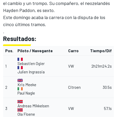
el cambio y un trompo. Su compañero, el neozelandés
Hayden Paddon, es sexto.
Este domingo acaba la carrera con la disputa de los
cinco últimos tramos.
.
Resultados:
Pos.
Piloto / Navegante
Carro
Tiempo/Dif
Sebastien Ogier
1
VW
2h21m24.2s
Julien Ingrassia
Kris Meeke
2
Citroen
30.5s
Paul Nagle
Andreas Mikkelsen
3
VW
57.1s
Ola Floene