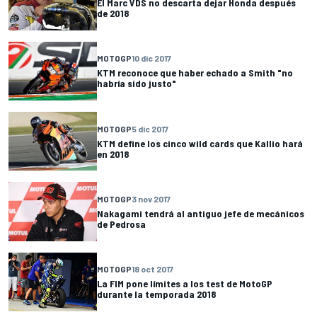
El Marc VDS no descarta dejar Honda después
de 2018
MOTOGP
10 dic 2017
KTM reconoce que haber echado a Smith "no
habría sido justo"
MOTOGP
5 dic 2017
KTM define los cinco wild cards que Kallio hará
en 2018
MOTOGP
3 nov 2017
Nakagami tendrá al antiguo jefe de mecánicos
de Pedrosa
MOTOGP
18 oct 2017
La FIM pone límites a los test de MotoGP
durante la temporada 2018