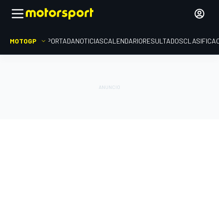
MOTOGP
PORTADA
NOTICIAS
CALENDARIO
RESULTADOS
CLASIFICA