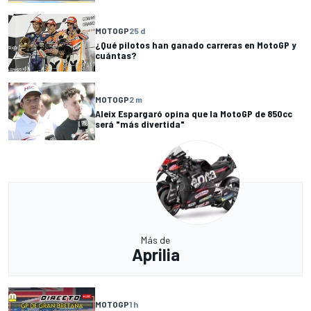
MOTOGP
25 d
¿Qué pilotos han ganado carreras en MotoGP y
cuántas?
MOTOGP
2 m
Aleix Espargaró opina que la MotoGP de 850cc
será "más divertida"
Más de
Aprilia
MOTOGP
1 h