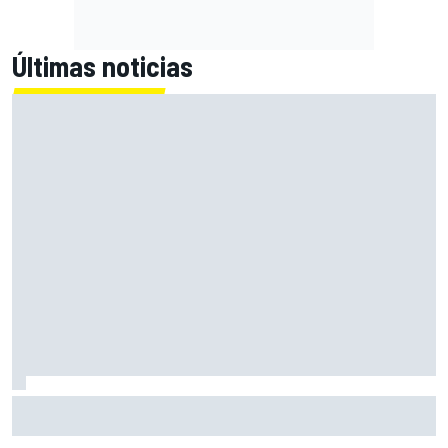
Últimas noticias
Bagnaia: "Este año no sé todo sobre mi moto, entro en
pista y simplemente piloto lo que tengo"