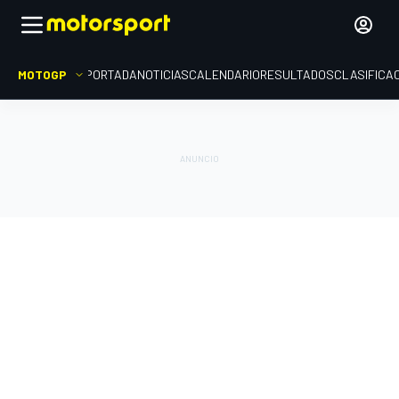
MOTOGP
PORTADA
NOTICIAS
CALENDARIO
RESULTADOS
CLASIFICA