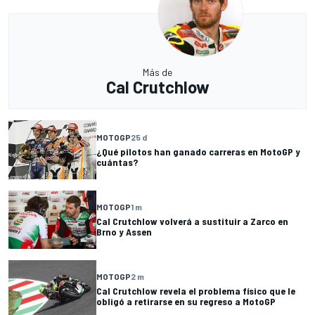
Más de
Cal Crutchlow
MOTOGP
25 d
¿Qué pilotos han ganado carreras en MotoGP y
cuántas?
MOTOGP
1 m
Cal Crutchlow volverá a sustituir a Zarco en
Brno y Assen
MOTOGP
2 m
Cal Crutchlow revela el problema físico que le
obligó a retirarse en su regreso a MotoGP