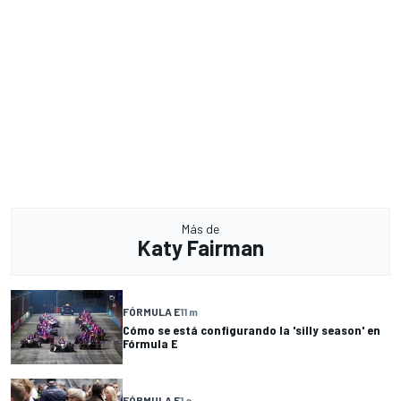
Más de
Katy Fairman
FÓRMULA E
11 m
Cómo se está configurando la 'silly season' en
Fórmula E
FÓRMULA E
1 a