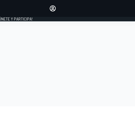
Haz que tu voz se escuche
comentando los artículos
 ÚNETE Y PARTICIPA!
INICIAR SESIÓN
EDICIÓN
ESPAÑA