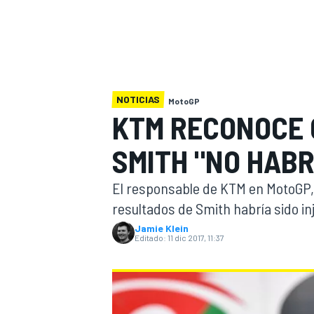
INDYCAR
WRC
NOTICIAS
MotoGP
KTM RECONOCE 
SMITH "NO HABR
El responsable de KTM en MotoGP, 
resultados de Smith habría sido inj
Jamie Klein
Editado:
11 dic 2017, 11:37
WEC
FÓRMULA E