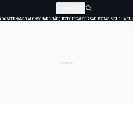
TODOS
ADOS
FERNANDO ALONSO
MARC MÁRQUEZ
FOTOGALERÍAS
APUESTAS
¡SIGUE LA F1,
P