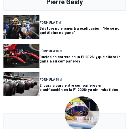
Pierre Gasly
FÓRMULA 1
1 d
Briatore no encuentra explicación: "No sé por
qué Alpine no gana"
FÓRMULA 1
6 d
Duelos en carrera en la F1 2026: ¿qué piloto le
gana a su compañero?
FÓRMULA 1
8 d
El cara a cara entre compañeros en
clasificación en la F1 2026: ya sin imbatidos