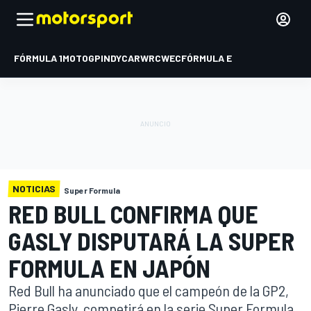
FÓRMULA 1
MOTOGP
INDYCAR
WRC
WEC
FÓRMULA E
NOTICIAS
Super Formula
RED BULL CONFIRMA QUE
GASLY DISPUTARÁ LA SUPER
FORMULA EN JAPÓN
Red Bull ha anunciado que el campeón de la GP2,
Pierre Gasly, competirá en la serie Super Formula