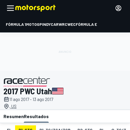
FÓRMULA 1
MOTOGP
INDYCAR
WRC
WEC
FÓRMULA E
2017 PWC Utah
presentado por
11 ago 2017 - 13 ago 2017
, US
Resumen
Resultados
EL
P1-GTS
P1-TC/TCA/TCB
P2-GTS
PL
Q-TC/TC