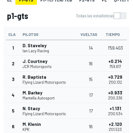
p1-gts
Todas las estadísticas
CLA
PILOTOS
VUELTAS
TIEMPO
D. Staveley
1
14
1'59.403
Ian Lacy Racing
J. Courtney
+0.214
2
16
JCR Motorsports
1'59.617
R. Baptista
+0.729
3
15
Flying Lizard Motorsports
2'00.132
M. Barkey
+0.933
4
17
Mantella Autosport
2'00.336
N. Stacy
+1.131
5
17
Flying Lizard Motorsports
2'00.534
M. Klenin
+2.120
6
16
KPR
2'01.523