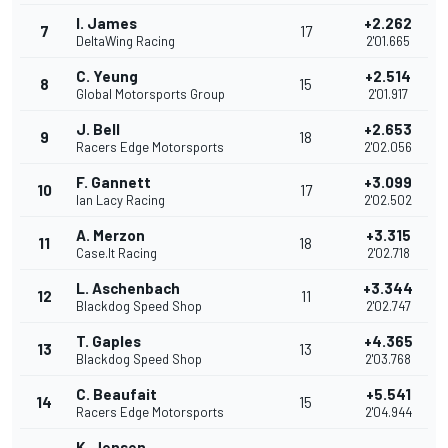
I. James
+2.262
7
17
DeltaWing Racing
2'01.665
C. Yeung
+2.514
8
15
Global Motorsports Group
2'01.917
J. Bell
+2.653
9
18
Racers Edge Motorsports
2'02.056
F. Gannett
+3.099
10
17
Ian Lacy Racing
2'02.502
A. Merzon
+3.315
11
18
Case.It Racing
2'02.718
L. Aschenbach
+3.344
12
11
Blackdog Speed Shop
2'02.747
T. Gaples
+4.365
13
13
Blackdog Speed Shop
2'03.768
C. Beaufait
+5.541
14
15
Racers Edge Motorsports
2'04.944
K. Jensen