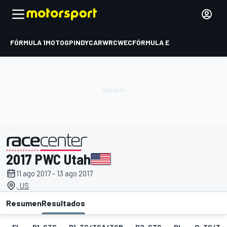
FÓRMULA 1
MOTOGP
INDYCAR
WRC
WEC
FÓRMULA E
2017 PWC Utah
presentado por
11 ago 2017 - 13 ago 2017
, US
Resumen
Resultados
EL
P1-GTS
P1-TC/TCA/TCB
P2-GTS
PL
Q-TC/TC