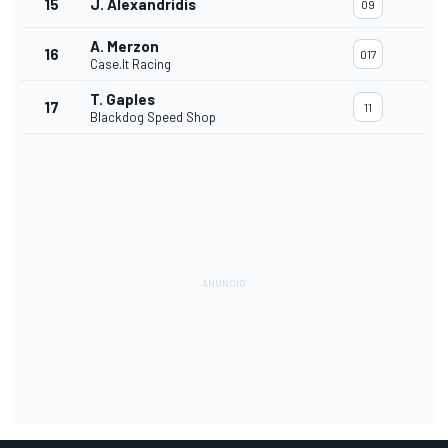
15
J. Alexandridis
09
A. Merzon
16
017
Case.It Racing
T. Gaples
17
11
Blackdog Speed Shop