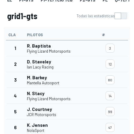
grid1-gts
Todas las estadísticas
CLA
PILOTOS
#
R. Baptista
1
3
Flying Lizard Motorsports
D. Staveley
2
12
Ian Lacy Racing
M. Barkey
3
80
Mantella Autosport
N. Stacy
4
14
Flying Lizard Motorsports
J. Courtney
5
99
JCR Motorsports
K. Jensen
6
47
NolaSport