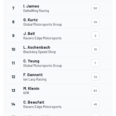
I. James
7
50
DeltaWing Racing
G. Kurtz
8
04
Global Motorsports Group
J. Bell
9
2
Racers Edge Motorsports
L. Aschenbach
10
10
Blackdog Speed Shop
C. Yeung
11
7
Global Motorsports Group
F. Gannett
12
24
Ian Lacy Racing
M. Klenin
13
62
KPR
C. Beaufait
14
45
Racers Edge Motorsports