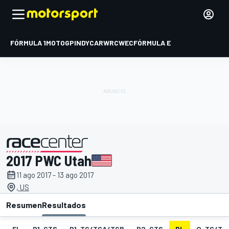
FÓRMULA 1
MOTOGP
INDYCAR
WRC
WEC
FÓRMULA E
2017 PWC Utah
presentado por
11 ago 2017 - 13 ago 2017
, US
Resumen
Resultados
EL
P1-GTS
P1-TC/TCA/TCB
P2-GTS
PL
Q-TC/TC