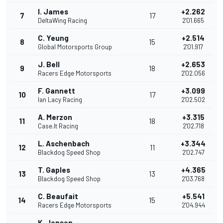
I. James
+2.262
7
17
DeltaWing Racing
2'01.665
C. Yeung
+2.514
8
15
Global Motorsports Group
2'01.917
J. Bell
+2.653
9
18
Racers Edge Motorsports
2'02.056
F. Gannett
+3.099
10
17
Ian Lacy Racing
2'02.502
A. Merzon
+3.315
11
18
Case.It Racing
2'02.718
L. Aschenbach
+3.344
12
11
Blackdog Speed Shop
2'02.747
T. Gaples
+4.365
13
13
Blackdog Speed Shop
2'03.768
C. Beaufait
+5.541
14
15
Racers Edge Motorsports
2'04.944
K. Jensen