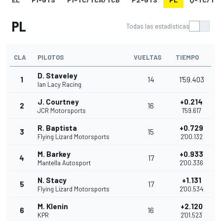
PL
Todas las estadísticas
CLA
PILOTOS
VUELTAS
TIEMPO
D. Staveley
1
14
1'59.403
Ian Lacy Racing
J. Courtney
+0.214
2
16
JCR Motorsports
1'59.617
R. Baptista
+0.729
3
15
Flying Lizard Motorsports
2'00.132
M. Barkey
+0.933
4
17
Mantella Autosport
2'00.336
N. Stacy
+1.131
5
17
Flying Lizard Motorsports
2'00.534
M. Klenin
+2.120
6
16
KPR
2'01.523