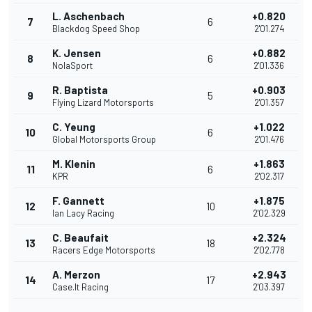
L. Aschenbach
+0.820
7
6
Blackdog Speed Shop
2'01.274
K. Jensen
+0.882
8
6
NolaSport
2'01.336
R. Baptista
+0.903
9
5
Flying Lizard Motorsports
2'01.357
C. Yeung
+1.022
10
6
Global Motorsports Group
2'01.476
M. Klenin
+1.863
11
6
KPR
2'02.317
F. Gannett
+1.875
12
10
Ian Lacy Racing
2'02.329
C. Beaufait
+2.324
13
18
Racers Edge Motorsports
2'02.778
A. Merzon
+2.943
14
17
Case.It Racing
2'03.397