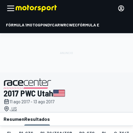
FÓRMULA 1
MOTOGP
INDYCAR
WRC
WEC
FÓRMULA E
2017 PWC Utah
presentado por
11 ago 2017 - 13 ago 2017
, US
Resumen
Resultados
EL
P1-GTS
P1-TC/TCA/TCB
P2-GTS
PL
Q-TC/TC