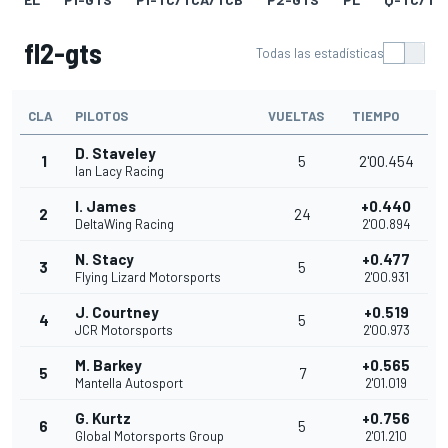
fl2-gts
Todas las estadísticas
CLA
PILOTOS
VUELTAS
TIEMPO
D. Staveley
1
5
2'00.454
Ian Lacy Racing
I. James
+0.440
2
24
DeltaWing Racing
2'00.894
N. Stacy
+0.477
3
5
Flying Lizard Motorsports
2'00.931
J. Courtney
+0.519
4
5
JCR Motorsports
2'00.973
M. Barkey
+0.565
5
7
Mantella Autosport
2'01.019
G. Kurtz
+0.756
6
5
Global Motorsports Group
2'01.210