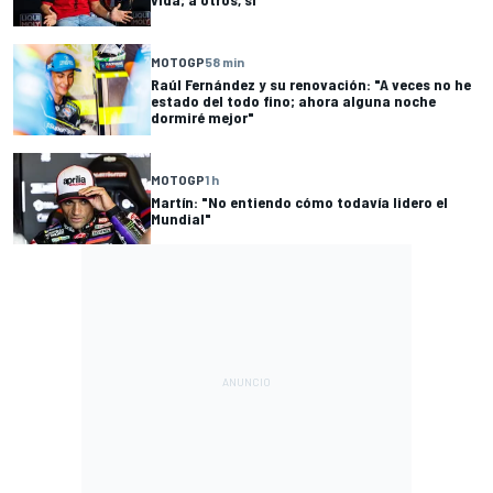
MOTOGP
58 min
Raúl Fernández y su renovación: "A veces no he
estado del todo fino; ahora alguna noche
dormiré mejor"
MOTOGP
1 h
Martín: "No entiendo cómo todavía lidero el
Mundial"