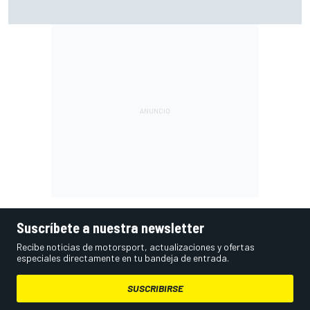
Martín: "No entiendo cómo todavía lidero el Mundial"
Suscríbete a nuestra newsletter
Recibe noticias de motorsport, actualizaciones y ofertas
especiales directamente en tu bandeja de entrada.
SUSCRIBIRSE