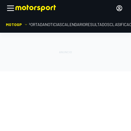
MOTOGP
PORTADA
NOTICIAS
CALENDARIO
RESULTADOS
CLASIFICA