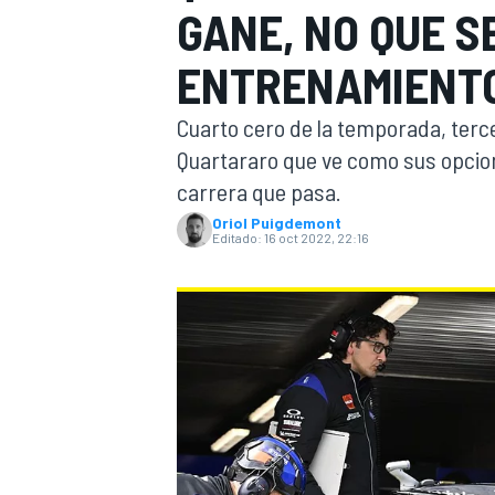
GANE, NO QUE S
INDYCAR
WRC
ENTRENAMIENT
Cuarto cero de la temporada, terce
Quartararo que ve como sus opcio
carrera que pasa.
Oriol Puigdemont
Editado:
16 oct 2022, 22:16
WEC
FÓRMULA E