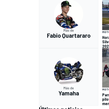
Más de
MOT
Fabio Quartararo
Hor
Sil
202
Más de
MOT
Yamaha
Par
pil
mer