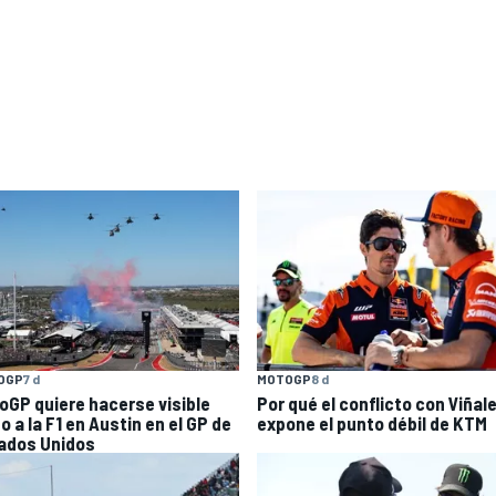
OGP
7 d
MOTOGP
8 d
oGP quiere hacerse visible
Por qué el conflicto con Viñal
o a la F1 en Austin en el GP de
expone el punto débil de KTM
ados Unidos