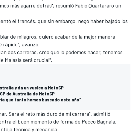
amos más agarre detrás", resumió
Fabio Quartararo
un
mentó el francés, que sin embargo, negó haber bajado los
ablar de milagros, quiero acabar de la mejor manera
ré rápido", avanzó.
edan dos carreras, creo que lo podemos hacer, tenemos
e Malasia será crucial".
stralia y da un vuelco a MotoGP
l GP de Australia de MotoGP
oria que tanto hemos buscado este año"
ar. Será el reto más duro de mi carrera", admitió.
 contra el buen momento de forma de
Pecco Bagnaia
,
entaja técnica y mecánica.