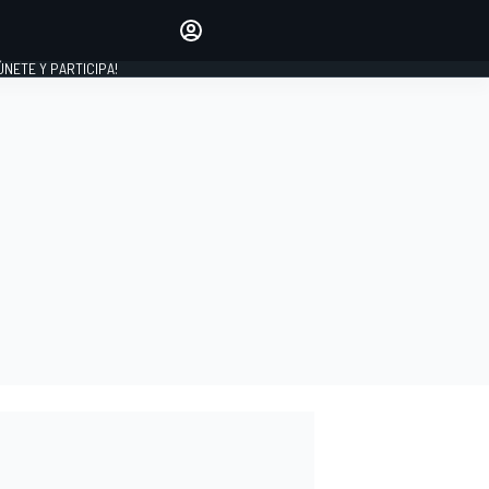
Haz que tu voz se escuche
comentando los artículos
 ÚNETE Y PARTICIPA!
INICIAR SESIÓN
EDICIÓN
ESPAÑA