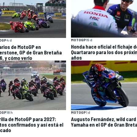
MOTOGP
15 d
OGP
4 d
Honda hace oficial el fichaje d
arios de MotoGP en
Quartararo para los dos próx
verstone, GP de Gran Bretaña
años
6, y cómo verlo
OGP
18 h
MOTOGP
1 d
rilla de MotoGP para 2027:
Augusto Fernández, wild card
otos confirmados y así está el
Yamaha en el GP de Gran Bret
cado