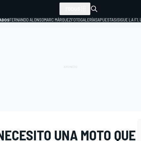
TODOS
ADOS
FERNANDO ALONSO
MARC MÁRQUEZ
FOTOGALERÍAS
APUESTAS
¡SIGUE LA F1,
P
NECESITO UNA MOTO QUE