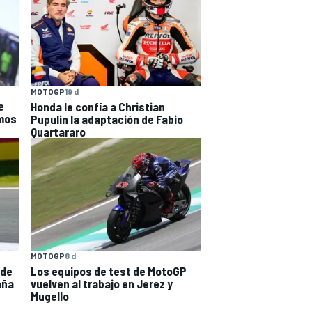
MOTOGP
19 d
e
Honda le confía a Christian
imos
Pupulin la adaptación de Fabio
Quartararo
MOTOGP
8 d
 de
Los equipos de test de MotoGP
aña
vuelven al trabajo en Jerez y
Mugello