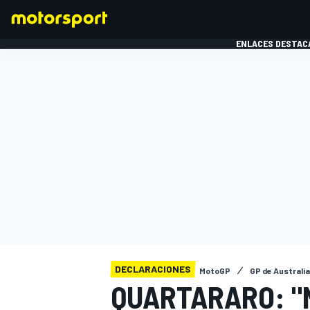
ENLACES DESTAC
FÓRMULA 1
MOTOG
DECLARACIONES
MotoGP
GP de Australia
QUARTARARO: "