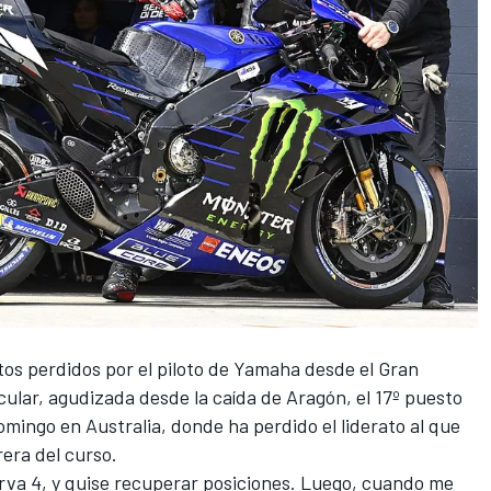
os perdidos por el piloto de Yamaha desde el Gran
cular, agudizada desde la caída de Aragón, el 17º puesto
omingo en Australia, donde ha perdido el liderato al que
rera del curso.
curva 4, y quise recuperar posiciones. Luego, cuando me