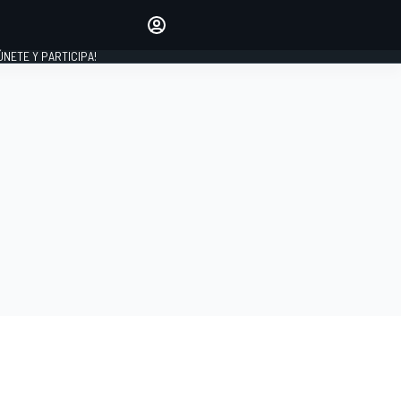
Haz que tu voz se escuche
comentando los artículos
 ÚNETE Y PARTICIPA!
INICIAR SESIÓN
EDICIÓN
ESPAÑA