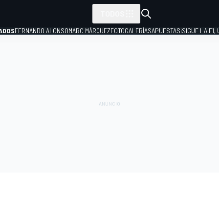
TODOS
ADOS
FERNANDO ALONSO
MARC MÁRQUEZ
FOTOGALERÍAS
APUESTAS
¡SIGUE LA F1,
P