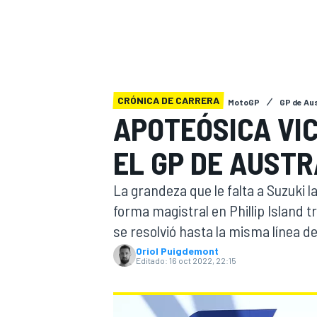
INDYCAR
WRC
CRÓNICA DE CARRERA
MotoGP
GP de Aus
APOTEÓSICA VIC
EL GP DE AUSTR
La grandeza que le falta a Suzuki 
forma magistral en Phillip Island 
se resolvió hasta la misma línea d
WEC
FÓRMULA E
Oriol Puigdemont
Editado:
16 oct 2022, 22:15