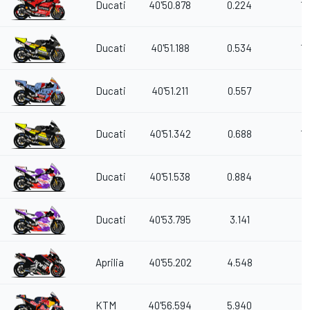
Ducati
40'50.878
0.224
16
Ducati
40'51.188
0.534
13
Ducati
40'51.211
0.557
11
Ducati
40'51.342
0.688
10
Ducati
40'51.538
0.884
9
Ducati
40'53.795
3.141
8
Aprilia
40'55.202
4.548
7
KTM
40'56.594
5.940
6