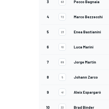
3
Pecco Bagnaia
63
4
Marco Bezzecchi
72
5
Enea Bastianini
23
6
Luca Marini
10
7
Jorge Martín
89
8
Johann Zarco
5
9
Aleix Espargaró
41
10
Brad Binder
33