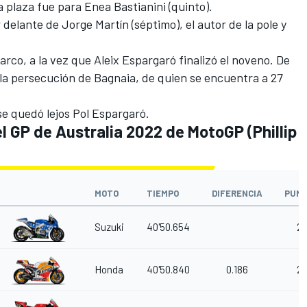
a plaza fue para
Enea Bastianini
(quinto).
or delante de
Jorge Martín
(séptimo), el autor de la pole y
arco
, a la vez que
Aleix Espargaró
finalizó el noveno. De
n la persecución de Bagnaia, de quien se encuentra a 27
 se quedó lejos
Pol Espargaró
.
l GP de Australia 2022 de MotoGP (Phillip
MOTO
TIEMPO
DIFERENCIA
PUN
Suzuki
40'50.654
2
Honda
40'50.840
0.186
2