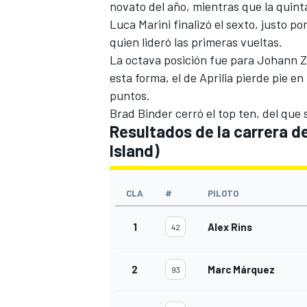
novato del año, mientras que la quint
Luca Marini
finalizó el sexto, justo p
quien lideró las primeras vueltas.
La octava posición fue para
Johann Z
esta forma, el de Aprilia pierde pie e
puntos.
Brad Binder
cerró el top ten, del que
Resultados de la carrera de
Island)
MÁS CATEGORÍAS
CLA
#
PILOTO
1
Alex Rins
42
2
Marc Márquez
93