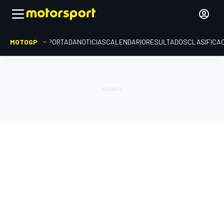
MOTOGP
PORTADA
NOTICIAS
CALENDARIO
RESULTADOS
CLASIFICA