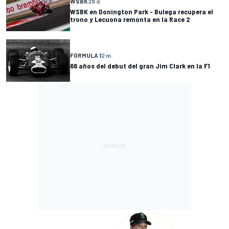
WSBK
28 d
WSBK en Donington Park - Bulega recupera el
trono y Lecuona remonta en la Race 2
FÓRMULA 1
2 m
66 años del debut del gran Jim Clark en la F1