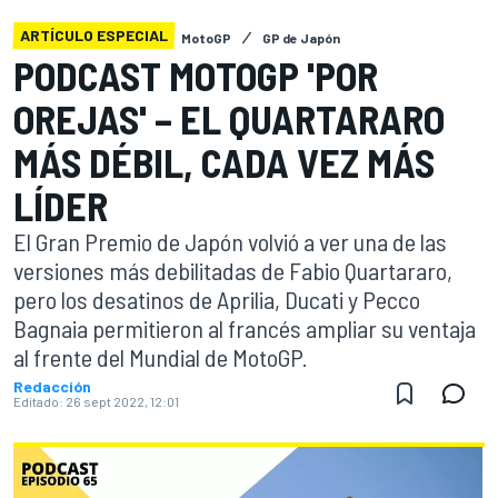
ARTÍCULO ESPECIAL
MotoGP
GP de Japón
PODCAST MOTOGP 'POR
OREJAS' – EL QUARTARARO
MÁS DÉBIL, CADA VEZ MÁS
LÍDER
El Gran Premio de Japón volvió a ver una de las
versiones más debilitadas de Fabio Quartararo,
pero los desatinos de Aprilia, Ducati y Pecco
Bagnaia permitieron al francés ampliar su ventaja
al frente del Mundial de MotoGP.
Redacción
Editado:
26 sept 2022, 12:01