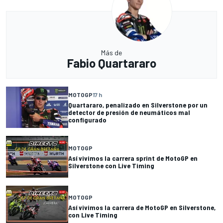
Más de
Fabio Quartararo
MOTOGP
17 h
Quartararo, penalizado en Silverstone por un
detector de presión de neumáticos mal
configurado
MOTOGP
Así vivimos la carrera sprint de MotoGP en
Silverstone con Live Timing
MOTOGP
Así vivimos la carrera de MotoGP en Silverstone,
con Live Timing