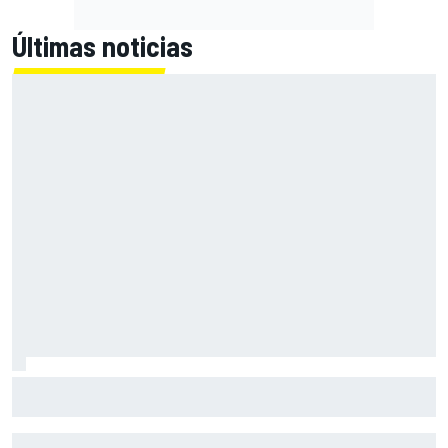
Últimas noticias
Primera mitad de año como equipo oficial: Audi mejoara a
Sauber "en todos los aspectos"