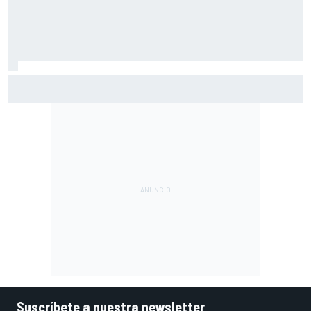
Por qué los progresos "no satisfacen" a Red Bull hasta
darle a Verstappen un coche ganador
Suscríbete a nuestra newsletter