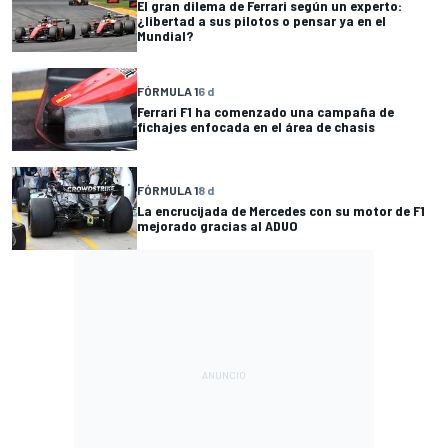
El gran dilema de Ferrari según un experto:
¿libertad a sus pilotos o pensar ya en el
Mundial?
FÓRMULA 1
6 d
Ferrari F1 ha comenzado una campaña de
fichajes enfocada en el área de chasis
FÓRMULA 1
8 d
La encrucijada de Mercedes con su motor de F1
mejorado gracias al ADUO