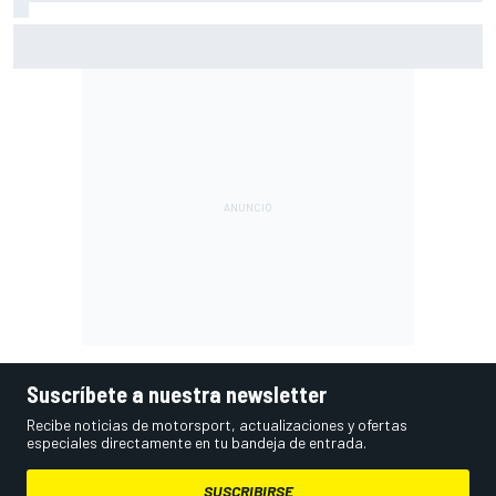
Ogura: "No estaba seguro de poder acabar la carrera por la
degradación"
Suscríbete a nuestra newsletter
Recibe noticias de motorsport, actualizaciones y ofertas
especiales directamente en tu bandeja de entrada.
SUSCRIBIRSE