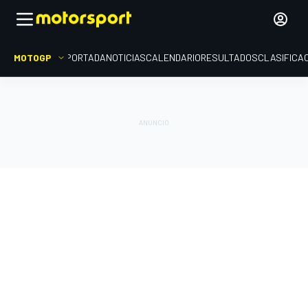
MOTOGP
PORTADA
NOTICIAS
CALENDARIO
RESULTADOS
CLASIFICA