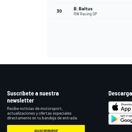
B. Baltus
30
RW Racing GP
Suscríbete a nuestra
Descarga
newsletter
Recibe noticias de motorsport,
actualizaciones y ofertas especiales
directamente en tu bandeja de entrada.
SUSCRIBIRSE