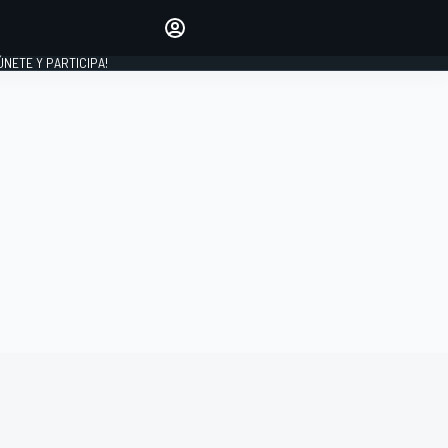
Haz que tu voz se escuche
comentando los artículos
 ÚNETE Y PARTICIPA!
INICIAR SESIÓN
EDICIÓN
ESPAÑA