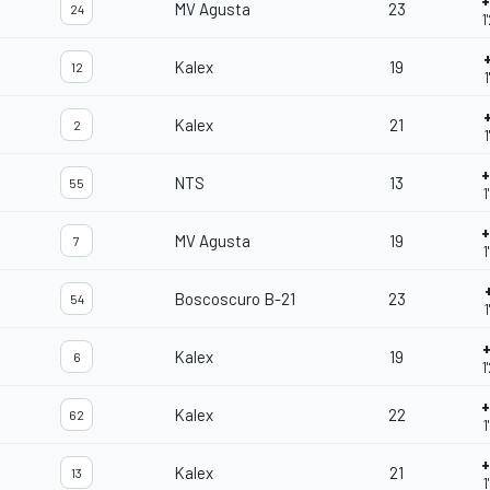
+
MV Agusta
23
24
1
Kalex
19
12
1
Kalex
21
2
1
+
NTS
13
55
1
+
MV Agusta
19
7
1
Boscoscuro B-21
23
54
1
Kalex
19
6
1
+
Kalex
22
62
1
+
Kalex
21
13
1