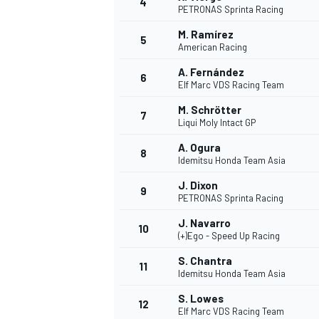
4
PETRONAS Sprinta Racing
M. Ramírez
5
American Racing
A. Fernández
6
Elf Marc VDS Racing Team
M. Schrötter
7
Liqui Moly Intact GP
A. Ogura
8
Idemitsu Honda Team Asia
J. Dixon
9
PETRONAS Sprinta Racing
J. Navarro
10
(+)Ego - Speed Up Racing
S. Chantra
11
Idemitsu Honda Team Asia
S. Lowes
12
Elf Marc VDS Racing Team