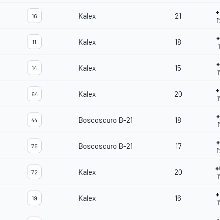
+
Kalex
21
16
1
+
Kalex
18
11
+
Kalex
15
14
1
+
Kalex
20
64
1
+
Boscoscuro B-21
18
44
1
+
Boscoscuro B-21
17
75
1
+
Kalex
20
72
1
+
Kalex
16
19
1