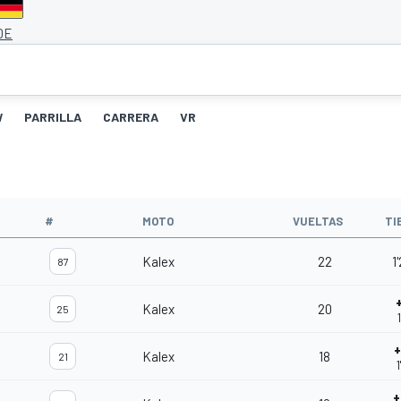
DE
W
PARRILLA
CARRERA
VR
#
MOTO
VUELTAS
TI
Kalex
22
1
87
Kalex
20
25
+
Kalex
18
21
1
+