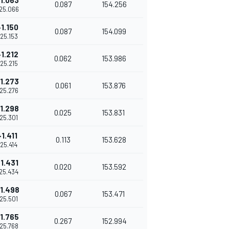
1.063
0.087
154.256
'25.066
+1.150
0.087
154.099
'25.153
+1.212
0.062
153.986
'25.215
1.273
0.061
153.876
'25.276
1.298
0.025
153.831
'25.301
+1.411
0.113
153.628
'25.414
+1.431
0.020
153.592
'25.434
1.498
0.067
153.471
'25.501
1.765
0.267
152.994
'25.768