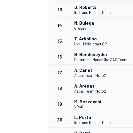
J. Roberts
13
Italtrans Racing Team
N. Bulega
14
Gresini
T. Arbolino
15
Liqui Moly Intact GP
B. Bendsneyder
16
Pertamina Mandalika SAG Team
A. Canet
17
Aspar Team Moto2
A. Arenas
18
Aspar Team Moto2
M. Bezzecchi
19
VR46
L. Porta
20
Italtrans Racing Team