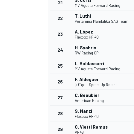
S. Corsi
21
MV Agusta Forward Racing
T. Luthi
22
Pertamina Mandalika SAG Team
A. López
23
Flexbox HP 40
H. Syahrin
24
RW Racing GP
L. Baldassarri
25
MV Agusta Forward Racing
MÁS CATEGORÍAS
F. Aldeguer
26
(+)Ego - Speed Up Racing
C. Beaubier
27
American Racing
S. Manzi
28
Flexbox HP 40
C. Vietti Ramus
29
VR46