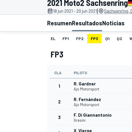
2021 Moto2 Sachsenring
|
18 jun 2021 - 20 jun 2021
Sachsenring, 
INDYCAR
WRC
Resumen
Resultados
Noticias
EL
FP1
FP2
FP3
Q1
Q2
FP3
CLA
PILOTO
R. Gardner
1
Ajo Motorsport
R. Fernández
2
WEC
FÓRMULA E
Ajo Motorsport
F. Di Giannantonio
3
Gresini
X. Vierge