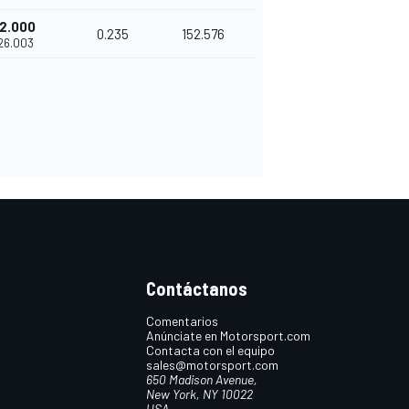
2.000
0.235
152.576
'26.003
Contáctanos
Comentarios
Anúnciate en Motorsport.com
Contacta con el equipo
sales@motorsport.com
650 Madison Avenue,
New York, NY 10022
USA