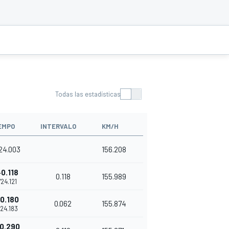
Todas las estadísticas
EMPO
INTERVALO
KM/H
'24.003
156.208
+0.118
0.118
155.989
1'24.121
0.180
0.062
155.874
'24.183
0.290