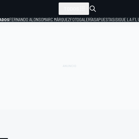
TODOS
ADOS
FERNANDO ALONSO
MARC MÁRQUEZ
FOTOGALERÍAS
APUESTAS
¡SIGUE LA F1,
P