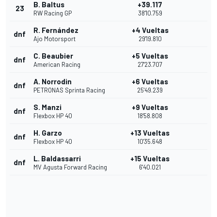
B. Baltus
+39.117
23
RW Racing GP
38'10.759
R. Fernández
+4 Vueltas
dnf
Ajo Motorsport
29'19.810
C. Beaubier
+5 Vueltas
dnf
American Racing
27'23.707
A. Norrodin
+6 Vueltas
dnf
PETRONAS Sprinta Racing
25'49.239
S. Manzi
+9 Vueltas
dnf
Flexbox HP 40
18'58.808
H. Garzo
+13 Vueltas
dnf
Flexbox HP 40
10'35.648
L. Baldassarri
+15 Vueltas
dnf
MV Agusta Forward Racing
6'40.021