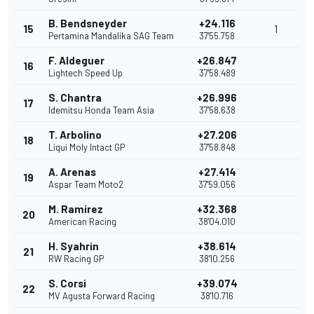
B. Bendsneyder
+24.116
15
1
Pertamina Mandalika SAG Team
37'55.758
F. Aldeguer
+26.847
16
Lightech Speed Up
37'58.489
S. Chantra
+26.996
17
Idemitsu Honda Team Asia
37'58.638
T. Arbolino
+27.206
18
Liqui Moly Intact GP
37'58.848
A. Arenas
+27.414
19
Aspar Team Moto2
37'59.056
M. Ramírez
+32.368
20
American Racing
38'04.010
H. Syahrin
+38.614
21
RW Racing GP
38'10.256
S. Corsi
+39.074
22
MV Agusta Forward Racing
38'10.716