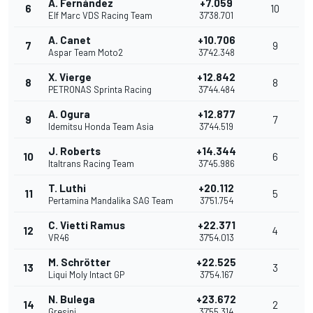
A. Fernández
+7.059
6
10
Elf Marc VDS Racing Team
37'38.701
A. Canet
+10.706
7
9
Aspar Team Moto2
37'42.348
X. Vierge
+12.842
8
8
PETRONAS Sprinta Racing
37'44.484
A. Ogura
+12.877
9
7
Idemitsu Honda Team Asia
37'44.519
J. Roberts
+14.344
10
6
Italtrans Racing Team
37'45.986
T. Luthi
+20.112
11
5
Pertamina Mandalika SAG Team
37'51.754
C. Vietti Ramus
+22.371
12
4
VR46
37'54.013
M. Schrötter
+22.525
13
3
Liqui Moly Intact GP
37'54.167
N. Bulega
+23.672
14
2
Gresini
37'55.314