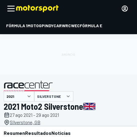
FÓRMULA 1
MOTOGP
INDYCAR
WRC
WEC
FÓRMULA E
SILVERSTONE
presentado por
2021 Moto2 Silverstone
27 ago 2021 - 29 ago 2021
Silverstone, GB
Resumen
Resultados
Noticias