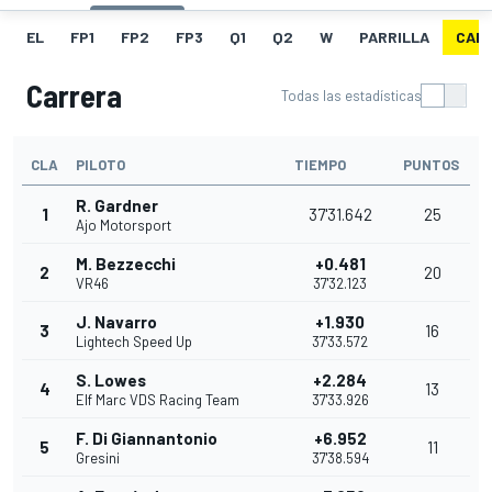
EL
FP1
FP2
FP3
Q1
Q2
W
PARRILLA
CAR
Carrera
Todas las estadísticas
CLA
PILOTO
TIEMPO
PUNTOS
R. Gardner
1
37'31.642
25
Ajo Motorsport
M. Bezzecchi
+0.481
2
20
VR46
37'32.123
J. Navarro
+1.930
3
16
Lightech Speed Up
37'33.572
S. Lowes
+2.284
4
13
Elf Marc VDS Racing Team
37'33.926
F. Di Giannantonio
+6.952
5
11
Gresini
37'38.594