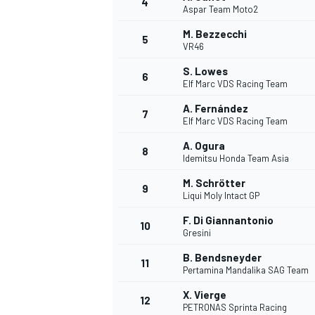
4
Aspar Team Moto2
M. Bezzecchi
5
VR46
S. Lowes
6
Elf Marc VDS Racing Team
A. Fernández
7
Elf Marc VDS Racing Team
A. Ogura
8
Idemitsu Honda Team Asia
M. Schrötter
9
Liqui Moly Intact GP
F. Di Giannantonio
10
Gresini
B. Bendsneyder
11
Pertamina Mandalika SAG Team
X. Vierge
12
PETRONAS Sprinta Racing