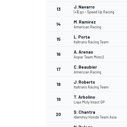
J. Navarro
13
(+)Ego - Speed Up Racing
M. Ramírez
14
American Racing
L. Porta
15
Italtrans Racing Team
A. Arenas
16
Aspar Team Moto2
C. Beaubier
17
American Racing
J. Roberts
18
Italtrans Racing Team
T. Arbolino
19
Liqui Moly Intact GP
S. Chantra
20
Idemitsu Honda Team Asia