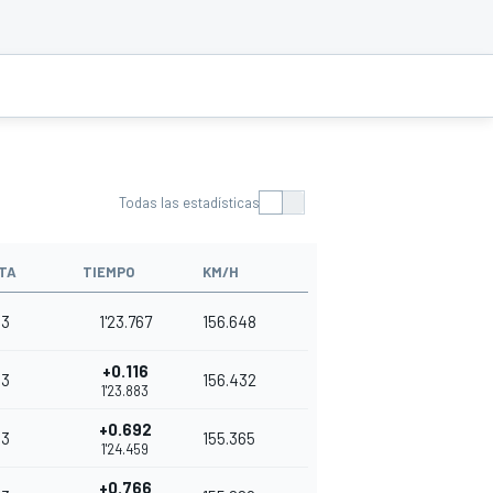
Todas las estadísticas
TA
TIEMPO
KM/H
3
1'23.767
156.648
+0.116
3
156.432
1'23.883
+0.692
3
155.365
1'24.459
+0.766