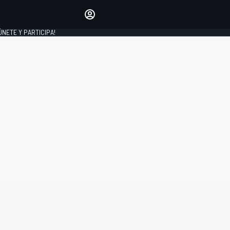
Haz que tu voz se escuche
comentando los artículos
 ÚNETE Y PARTICIPA!
INICIAR SESIÓN
EDICIÓN
ESPAÑA