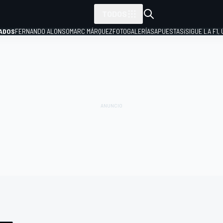
TODOS
ADOS
FERNANDO ALONSO
MARC MÁRQUEZ
FOTOGALERÍAS
APUESTAS
¡SIGUE LA F1,
P