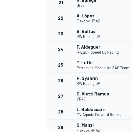
N. Bulega
21
Gresini
A. López
22
Flexbox HP 40
B. Baltus
23
RW Racing GP
F. Aldeguer
24
(+)Ego - Speed Up Racing
T. Luthi
25
Pertamina Mandalika SAG Team
MÁS CATEGORÍAS
H. Syahrin
26
RW Racing GP
C. Vietti Ramus
27
VR46
L. Baldassarri
28
MV Agusta Forward Racing
S. Manzi
29
Flexbox HP 40