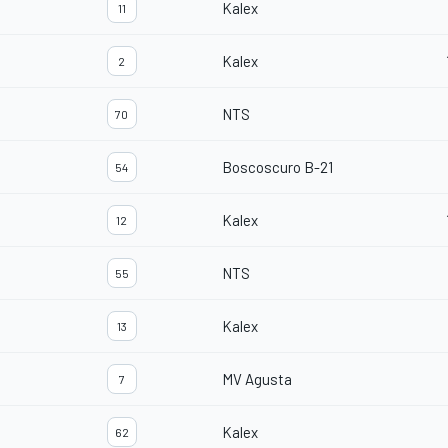
Kalex
11
Kalex
2
NTS
70
Boscoscuro B-21
54
Kalex
12
NTS
55
Kalex
13
MV Agusta
7
Kalex
62