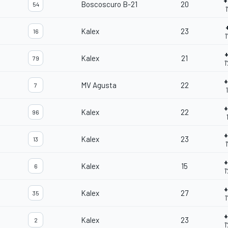
+
Boscoscuro B-21
20
54
1
Kalex
23
16
1
Kalex
21
79
1
+
MV Agusta
22
7
+
Kalex
22
96
+
Kalex
23
13
1
+
Kalex
15
6
1
+
Kalex
27
35
1
+
Kalex
23
2
1