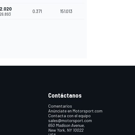
2.020
0.371
151.013
'26.893
Contáctanos
Comentarios
Anúnciate en Motorsport.com
Contacta con el equipo
sales@motorsport.com
650 Madison Avenue,
New York, NY 10022
USA