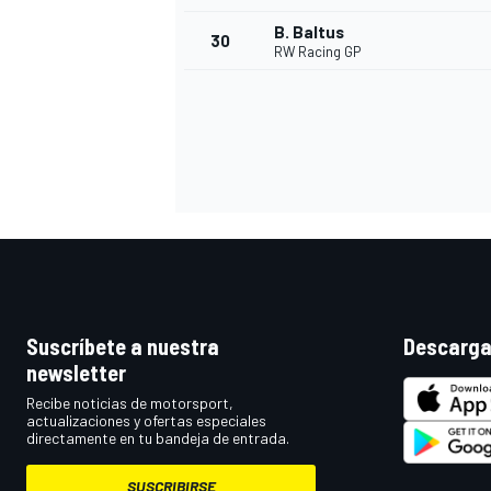
B. Baltus
30
RW Racing GP
Suscríbete a nuestra
Descarga
newsletter
Recibe noticias de motorsport,
actualizaciones y ofertas especiales
directamente en tu bandeja de entrada.
SUSCRIBIRSE