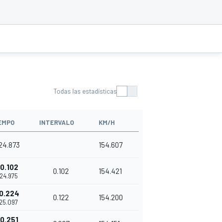
Todas las estadísticas
EMPO
INTERVALO
KM/H
'24.873
154.607
0.102
0.102
154.421
'24.975
0.224
0.122
154.200
'25.097
0.251