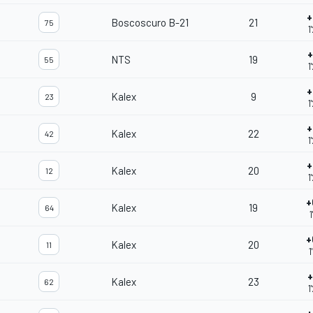
+
Boscoscuro B-21
21
75
1
+
NTS
19
55
1
+
Kalex
9
23
1
+
Kalex
22
42
1
+
Kalex
20
12
1
+
Kalex
19
64
1
+
Kalex
20
11
1
+
Kalex
23
62
1