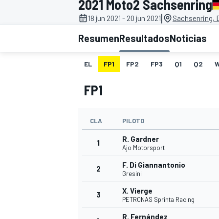
2021 Moto2 Sachsenring
|
18 jun 2021 - 20 jun 2021
Sachsenring, 
INDYCAR
WRC
Resumen
Resultados
Noticias
EL
FP1
FP2
FP3
Q1
Q2
FP1
CLA
PILOTO
R. Gardner
1
Ajo Motorsport
F. Di Giannantonio
2
WEC
FÓRMULA E
Gresini
X. Vierge
3
PETRONAS Sprinta Racing
R. Fernández