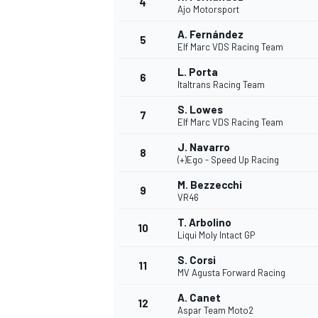
4
Ajo Motorsport
A. Fernández
5
Elf Marc VDS Racing Team
L. Porta
6
Italtrans Racing Team
S. Lowes
7
Elf Marc VDS Racing Team
J. Navarro
8
(+)Ego - Speed Up Racing
M. Bezzecchi
9
VR46
T. Arbolino
10
Liqui Moly Intact GP
S. Corsi
11
MV Agusta Forward Racing
A. Canet
12
Aspar Team Moto2