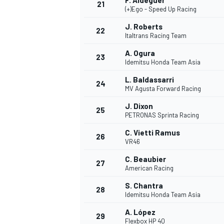
F. Aldeguer
21
(+)Ego - Speed Up Racing
J. Roberts
22
Italtrans Racing Team
A. Ogura
23
Idemitsu Honda Team Asia
L. Baldassarri
24
MV Agusta Forward Racing
J. Dixon
25
PETRONAS Sprinta Racing
MÁS CATEGORÍAS
C. Vietti Ramus
26
VR46
C. Beaubier
27
American Racing
S. Chantra
28
Idemitsu Honda Team Asia
A. López
29
Flexbox HP 40