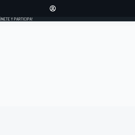
Haz que tu voz se escuche
comentando los artículos
 ÚNETE Y PARTICIPA!
INICIAR SESIÓN
EDICIÓN
ESPAÑA