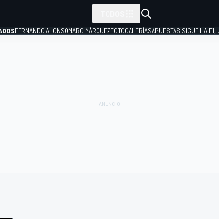
TODOS
ADOS
FERNANDO ALONSO
MARC MÁRQUEZ
FOTOGALERÍAS
APUESTAS
¡SIGUE LA F1,
P