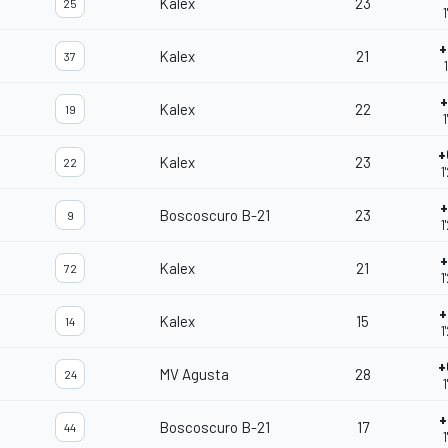
Kalex
23
25
1
+
Kalex
21
37
+
Kalex
22
19
1
+
Kalex
23
22
1
+
Boscoscuro B-21
23
9
1
+
Kalex
21
72
1
+
Kalex
15
14
1
+
MV Agusta
28
24
1
+
Boscoscuro B-21
17
44
1