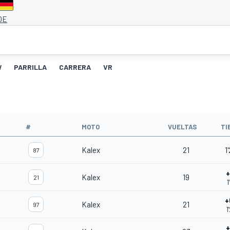
DE
W
PARRILLA
CARRERA
VR
#
MOTO
VUELTAS
TI
Kalex
21
1
87
+
Kalex
19
21
1
+
Kalex
21
97
1
+