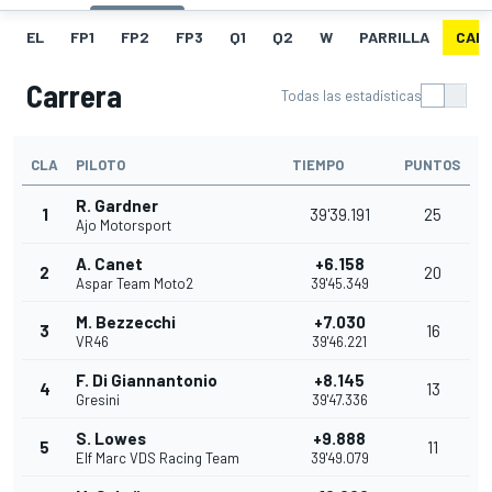
EL
FP1
FP2
FP3
Q1
Q2
W
PARRILLA
CAR
Carrera
Todas las estadísticas
CLA
PILOTO
TIEMPO
PUNTOS
R. Gardner
1
39'39.191
25
Ajo Motorsport
A. Canet
+6.158
2
20
Aspar Team Moto2
39'45.349
M. Bezzecchi
+7.030
3
16
VR46
39'46.221
F. Di Giannantonio
+8.145
4
13
Gresini
39'47.336
S. Lowes
+9.888
5
11
Elf Marc VDS Racing Team
39'49.079