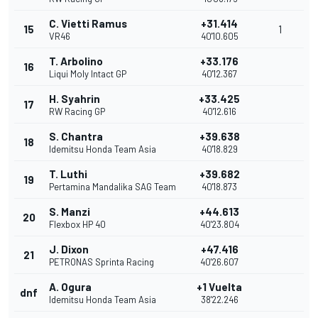
C. Vietti Ramus
+31.414
15
1
VR46
40'10.605
T. Arbolino
+33.176
16
Liqui Moly Intact GP
40'12.367
H. Syahrin
+33.425
17
RW Racing GP
40'12.616
S. Chantra
+39.638
18
Idemitsu Honda Team Asia
40'18.829
T. Luthi
+39.682
19
Pertamina Mandalika SAG Team
40'18.873
S. Manzi
+44.613
20
Flexbox HP 40
40'23.804
J. Dixon
+47.416
21
PETRONAS Sprinta Racing
40'26.607
A. Ogura
+1 Vuelta
dnf
Idemitsu Honda Team Asia
38'22.246