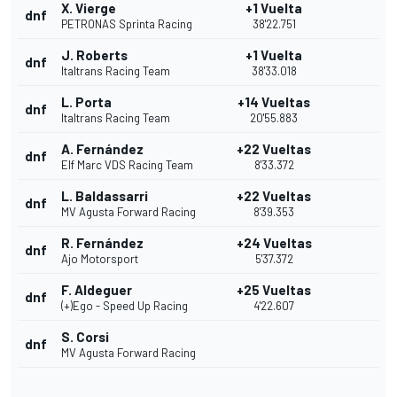
X. Vierge
+1 Vuelta
dnf
PETRONAS Sprinta Racing
38'22.751
J. Roberts
+1 Vuelta
dnf
Italtrans Racing Team
38'33.018
L. Porta
+14 Vueltas
dnf
Italtrans Racing Team
20'55.883
A. Fernández
+22 Vueltas
dnf
Elf Marc VDS Racing Team
8'33.372
L. Baldassarri
+22 Vueltas
dnf
MV Agusta Forward Racing
8'39.353
R. Fernández
+24 Vueltas
dnf
Ajo Motorsport
5'37.372
F. Aldeguer
+25 Vueltas
dnf
(+)Ego - Speed Up Racing
4'22.607
S. Corsi
dnf
MV Agusta Forward Racing