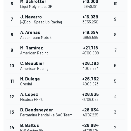
M. Schrötter
+10.000
6
10
Liqui Moly Intact GP
39'49.191
J. Navarro
+16.039
7
9
(+)Ego - Speed Up Racing
39'55.230
A. Arenas
+19.394
8
8
Aspar Team Moto2
39'58.585
M. Ramírez
+21.718
9
7
American Racing
40'00.909
C. Beaubier
+26.393
10
6
American Racing
40'05.584
N. Bulega
+26.732
11
5
Gresini
40'05.923
A. López
+26.835
12
4
Flexbox HP 40
40'06.026
B. Bendsneyder
+28.034
13
3
Pertamina Mandalika SAG Team
40'07.225
B. Baltus
+28.984
14
2
RW Racing GP
40'08.175