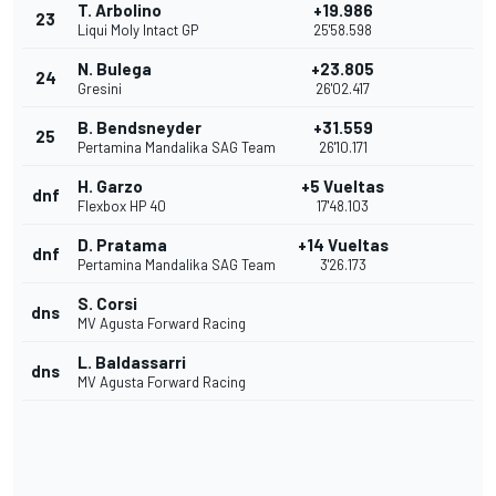
T. Arbolino
+19.986
23
Liqui Moly Intact GP
25'58.598
N. Bulega
+23.805
24
Gresini
26'02.417
B. Bendsneyder
+31.559
25
Pertamina Mandalika SAG Team
26'10.171
H. Garzo
+5 Vueltas
dnf
Flexbox HP 40
17'48.103
D. Pratama
+14 Vueltas
dnf
Pertamina Mandalika SAG Team
3'26.173
S. Corsi
dns
MV Agusta Forward Racing
L. Baldassarri
dns
MV Agusta Forward Racing