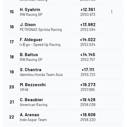
H. Syahrin
+12.361
15
1
RW Racing GP
25'50.973
J. Dixon
+13.982
16
PETRONAS Sprinta Racing
25'52.594
F. Aldeguer
+14.022
17
(+)Ego - Speed Up Racing
25'52.634
B. Baltus
+14.145
18
RW Racing GP
25'52.757
S. Chantra
+17.111
19
Idemitsu Honda Team Asia
25'55.723
M. Bezzecchi
+19.273
20
VR46
25'57.885
C. Beaubier
+19.426
21
American Racing
25'58.038
A. Arenas
+19.608
22
Inde Aspar Team
25'58.220