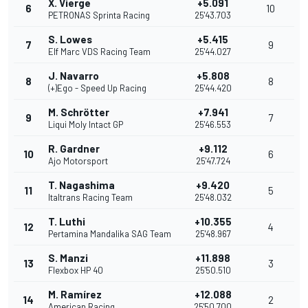
X. Vierge
+5.091
6
10
PETRONAS Sprinta Racing
25'43.703
S. Lowes
+5.415
7
9
Elf Marc VDS Racing Team
25'44.027
J. Navarro
+5.808
8
8
(+)Ego - Speed Up Racing
25'44.420
M. Schrötter
+7.941
9
7
Liqui Moly Intact GP
25'46.553
R. Gardner
+9.112
10
6
Ajo Motorsport
25'47.724
T. Nagashima
+9.420
11
5
Italtrans Racing Team
25'48.032
T. Luthi
+10.355
12
4
Pertamina Mandalika SAG Team
25'48.967
S. Manzi
+11.898
13
3
Flexbox HP 40
25'50.510
M. Ramírez
+12.088
14
2
American Racing
25'50.700