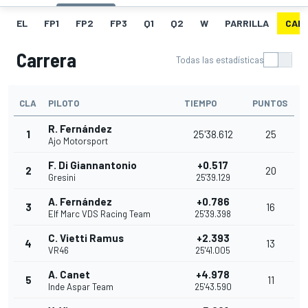
EL
FP1
FP2
FP3
Q1
Q2
W
PARRILLA
CAR
Carrera
Todas las estadísticas
CLA
PILOTO
TIEMPO
PUNTOS
R. Fernández
1
25'38.612
25
Ajo Motorsport
F. Di Giannantonio
+0.517
2
20
Gresini
25'39.129
A. Fernández
+0.786
3
16
Elf Marc VDS Racing Team
25'39.398
C. Vietti Ramus
+2.393
4
13
VR46
25'41.005
A. Canet
+4.978
5
11
Inde Aspar Team
25'43.590