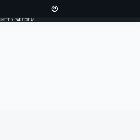
Haz que tu voz se escuche
comentando los artículos
 ÚNETE Y PARTICIPA!
INICIAR SESIÓN
EDICIÓN
ESPAÑA