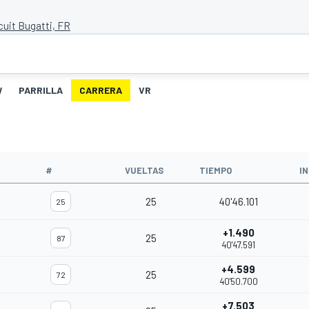
cuit Bugatti, FR
W
PARRILLA
CARRERA
VR
#
VUELTAS
TIEMPO
I
25
40'46.101
25
+1.490
25
87
40'47.591
+4.599
25
72
40'50.700
+7.503