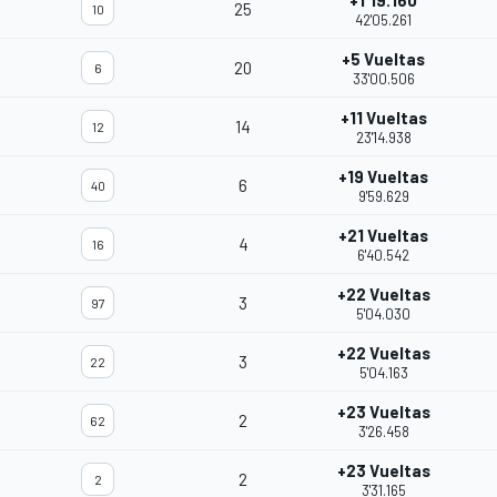
+1'19.160
25
10
42'05.261
+5 Vueltas
20
6
33'00.506
+11 Vueltas
14
12
23'14.938
+19 Vueltas
6
40
9'59.629
+21 Vueltas
4
16
6'40.542
+22 Vueltas
3
97
5'04.030
+22 Vueltas
3
22
5'04.163
+23 Vueltas
2
62
3'26.458
+23 Vueltas
2
2
3'31.165