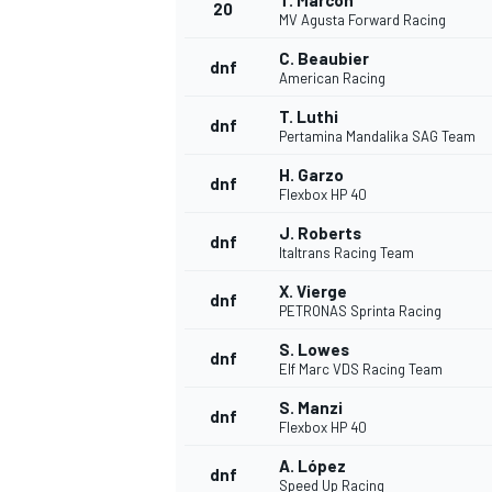
T. Marcon
20
MV Agusta Forward Racing
C. Beaubier
dnf
American Racing
T. Luthi
dnf
Pertamina Mandalika SAG Team
H. Garzo
dnf
Flexbox HP 40
J. Roberts
dnf
Italtrans Racing Team
MÁS CATEGORÍAS
X. Vierge
dnf
PETRONAS Sprinta Racing
S. Lowes
dnf
Elf Marc VDS Racing Team
S. Manzi
dnf
Flexbox HP 40
A. López
dnf
Speed Up Racing