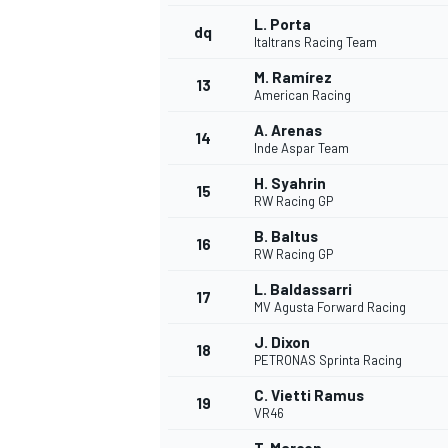
L. Porta
dq
Italtrans Racing Team
M. Ramírez
13
American Racing
A. Arenas
14
Inde Aspar Team
H. Syahrin
15
RW Racing GP
B. Baltus
16
RW Racing GP
L. Baldassarri
17
MV Agusta Forward Racing
J. Dixon
18
PETRONAS Sprinta Racing
C. Vietti Ramus
19
VR46