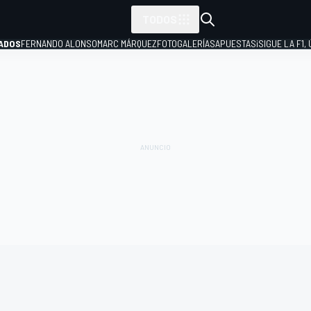
TODOS
ADOS
FERNANDO ALONSO
MARC MÁRQUEZ
FOTOGALERÍAS
APUESTAS
¡SIGUE LA F1,
P