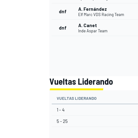
A. Fernández
dnf
Elf Marc VDS Racing Team
A. Canet
dnf
Inde Aspar Team
Vueltas Liderando
VUELTAS LIDERANDO
1 - 4
5 - 25