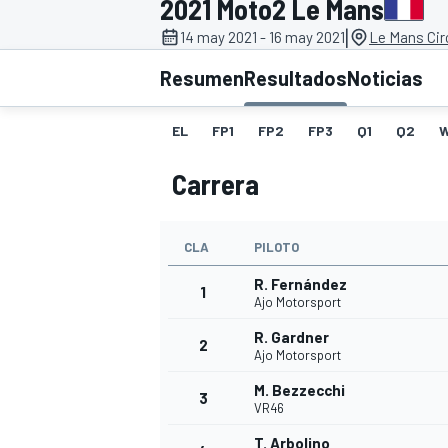
2021 Moto2 Le Mans
|
14 may 2021 - 16 may 2021
Le Mans Cir
INDYCAR
WRC
Resumen
Resultados
Noticias
EL
FP1
FP2
FP3
Q1
Q2
Carrera
CLA
PILOTO
R. Fernández
1
Ajo Motorsport
R. Gardner
2
WEC
FÓRMULA E
Ajo Motorsport
M. Bezzecchi
3
VR46
T. Arbolino