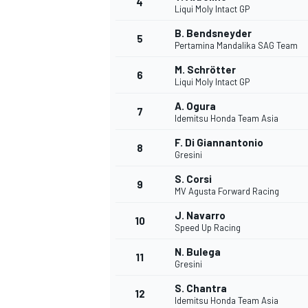
4
Liqui Moly Intact GP
B. Bendsneyder
5
Pertamina Mandalika SAG Team
M. Schrötter
6
Liqui Moly Intact GP
A. Ogura
7
Idemitsu Honda Team Asia
F. Di Giannantonio
8
Gresini
S. Corsi
9
MV Agusta Forward Racing
J. Navarro
10
Speed Up Racing
N. Bulega
11
Gresini
S. Chantra
12
Idemitsu Honda Team Asia