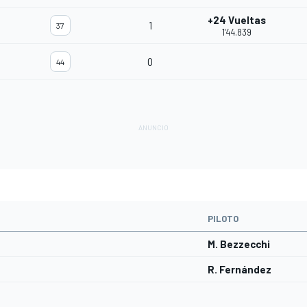
+24 Vueltas
1
37
1'44.839
0
44
PILOTO
M. Bezzecchi
R. Fernández