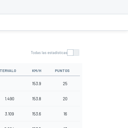
Todas las estadísticas
NTERVALO
KM/H
PUNTOS
153.9
25
1.490
153.8
20
3.109
153.6
16