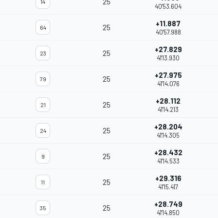
25
14
40'53.604
+11.887
25
64
40'57.988
+27.829
25
23
41'13.930
+27.975
25
79
41'14.076
+28.112
25
21
41'14.213
+28.204
25
24
41'14.305
+28.432
25
9
41'14.533
+29.316
25
11
41'15.417
+28.749
25
35
41'14.850