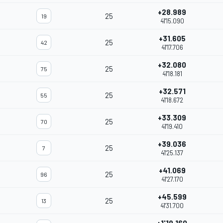
+28.989
25
19
41'15.090
+31.605
25
42
41'17.706
+32.080
25
75
41'18.181
+32.571
25
55
41'18.672
+33.309
25
70
41'19.410
+39.036
25
7
41'25.137
+41.069
25
96
41'27.170
+45.599
25
13
41'31.700