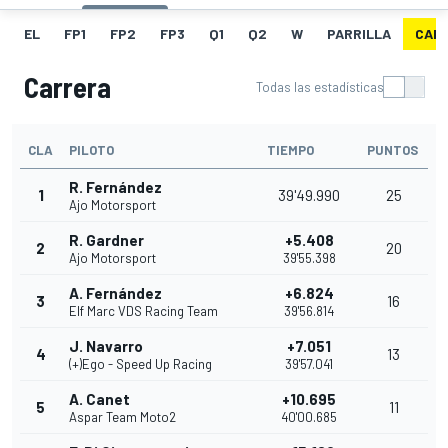
EL
FP1
FP2
FP3
Q1
Q2
W
PARRILLA
CAR
Carrera
Todas las estadísticas
CLA
PILOTO
TIEMPO
PUNTOS
R. Fernández
1
39'49.990
25
Ajo Motorsport
R. Gardner
+5.408
2
20
Ajo Motorsport
39'55.398
A. Fernández
+6.824
3
16
Elf Marc VDS Racing Team
39'56.814
J. Navarro
+7.051
4
13
(+)Ego - Speed Up Racing
39'57.041
A. Canet
+10.695
5
11
Aspar Team Moto2
40'00.685