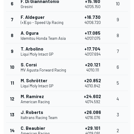
F. Di Giannantonio
+15.160
6
10
Gresini
40'05.150
F. Aldeguer
+16.730
7
9
(+)Ego - Speed Up Racing
40'06.720
A. Ogura
+17.085
8
8
Idemitsu Honda Team Asia
40'07.075
T. Arbolino
+17.704
9
7
Liqui Moly Intact GP
40'07.694
S. Corsi
+20.121
10
6
MV Agusta Forward Racing
40'10.111
M. Schrötter
+20.852
11
5
Liqui Moly Intact GP
40'10.842
M. Ramírez
+24.602
12
4
American Racing
40'14.592
J. Roberts
+26.086
13
3
Italtrans Racing Team
40'16.076
C. Beaubier
+29.101
14
2
American Racing
40'19.091