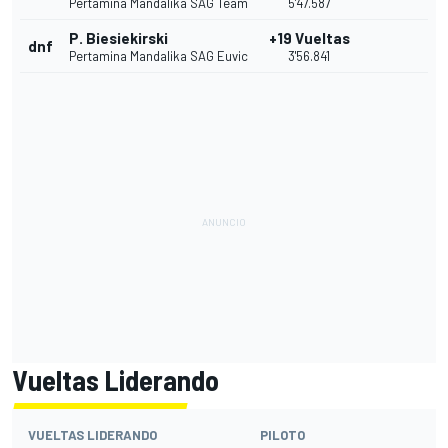
Pertamina Mandalika SAG Team
5'47.587
P. Biesiekirski
+19 Vueltas
dnf
Pertamina Mandalika SAG Euvic
3'56.841
Vueltas Liderando
VUELTAS LIDERANDO
PILOTO