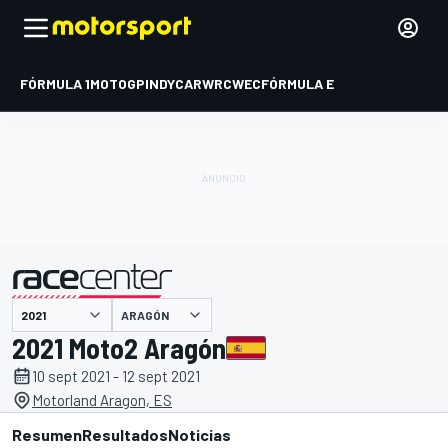
FÓRMULA 1
MOTOGP
INDYCAR
WRC
WEC
FÓRMULA E
ARAGÓN
presentado por
2021 Moto2 Aragón
10 sept 2021 - 12 sept 2021
Motorland Aragon, ES
Resumen
Resultados
Noticias