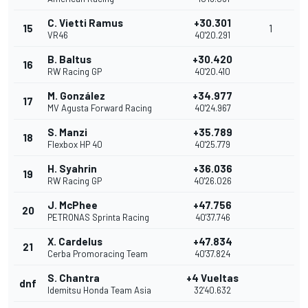
C. Vietti Ramus
+30.301
15
1
VR46
40'20.291
B. Baltus
+30.420
16
RW Racing GP
40'20.410
M. González
+34.977
17
MV Agusta Forward Racing
40'24.967
S. Manzi
+35.789
18
Flexbox HP 40
40'25.779
H. Syahrin
+36.036
19
RW Racing GP
40'26.026
J. McPhee
+47.756
20
PETRONAS Sprinta Racing
40'37.746
X. Cardelus
+47.834
21
Cerba Promoracing Team
40'37.824
S. Chantra
+4 Vueltas
dnf
Idemitsu Honda Team Asia
32'40.632