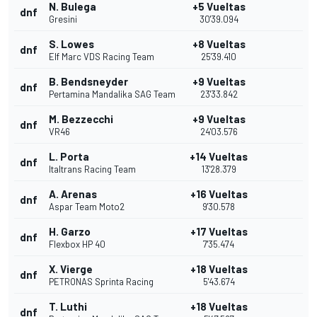
N. Bulega
+5 Vueltas
dnf
Gresini
30'39.094
S. Lowes
+8 Vueltas
dnf
Elf Marc VDS Racing Team
25'39.410
B. Bendsneyder
+9 Vueltas
dnf
Pertamina Mandalika SAG Team
23'33.842
M. Bezzecchi
+9 Vueltas
dnf
VR46
24'03.576
L. Porta
+14 Vueltas
dnf
Italtrans Racing Team
13'28.379
A. Arenas
+16 Vueltas
dnf
Aspar Team Moto2
9'30.578
H. Garzo
+17 Vueltas
dnf
Flexbox HP 40
7'35.474
X. Vierge
+18 Vueltas
dnf
PETRONAS Sprinta Racing
5'43.674
T. Luthi
+18 Vueltas
dnf