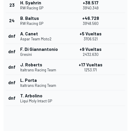
H. Syahrin
+38.517
23
RW Racing GP
39'40.349
B. Baltus
+46.728
24
RW Racing GP
39'48.560
A. Canet
+5 Vueltas
dnf
Aspar Team Moto2
31'06.521
F. Di Giannantonio
+9 Vueltas
dnf
Gresini
24'32.630
J. Roberts
+17 Vueltas
dnf
Italtrans Racing Team
12'53.171
L. Porta
dnf
Italtrans Racing Team
T. Arbolino
dnf
Liqui Moly Intact GP