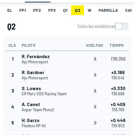
EL
FP1
FP2
FP3
Q1
Q2
W
PARRILLA
CAR
Q2
Todas las estadísticas
CLA
PILOTO
VUELTAS
TIEMPO
R. Fernández
1
8
1'36.356
Ajo Motorsport
R. Gardner
+0.186
2
8
Ajo Motorsport
1'36.542
S. Lowes
+0.330
3
8
Elf Marc VDS Racing Team
1'36.686
A. Canet
+0.409
4
8
Aspar Team Moto2
1'36.765
H. Garzo
+0.446
5
9
Flexbox HP 40
1'36.802