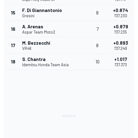
F. Di Giannantonio
+0.874
15
8
Gresini
1'37.230
A. Arenas
+0.879
16
7
Aspar Team Moto2
1'37.235
M. Bezzecchi
+0.893
17
8
VR46
1'37.249
S. Chantra
+1.017
18
10
Idemitsu Honda Team Asia
1'37.373