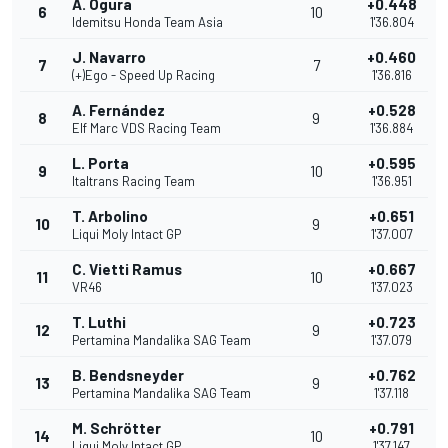
A. Ogura
+0.448
6
10
Idemitsu Honda Team Asia
1'36.804
J. Navarro
+0.460
7
7
(+)Ego - Speed Up Racing
1'36.816
A. Fernández
+0.528
8
9
Elf Marc VDS Racing Team
1'36.884
L. Porta
+0.595
9
10
Italtrans Racing Team
1'36.951
T. Arbolino
+0.651
10
9
Liqui Moly Intact GP
1'37.007
C. Vietti Ramus
+0.667
11
10
VR46
1'37.023
T. Luthi
+0.723
12
9
Pertamina Mandalika SAG Team
1'37.079
B. Bendsneyder
+0.762
13
9
Pertamina Mandalika SAG Team
1'37.118
M. Schrötter
+0.791
14
10
Liqui Moly Intact GP
1'37.147