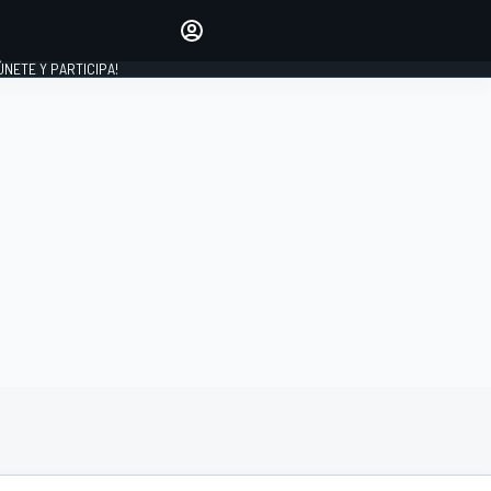
Haz que tu voz se escuche
comentando los artículos
 ÚNETE Y PARTICIPA!
INICIAR SESIÓN
EDICIÓN
ESPAÑA