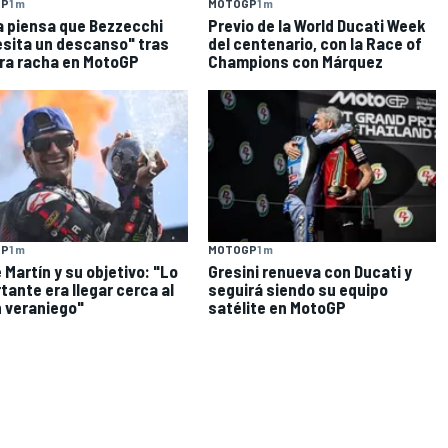
GP
1 m
MOTOGP
1 m
a piensa que Bezzecchi
Previo de la World Ducati Week
sita un descanso" tras
del centenario, con la Race of
ra racha en MotoGP
Champions con Márquez
GP
1 m
MOTOGP
1 m
 Martín y su objetivo: "Lo
Gresini renueva con Ducati y
tante era llegar cerca al
seguirá siendo su equipo
 veraniego"
satélite en MotoGP