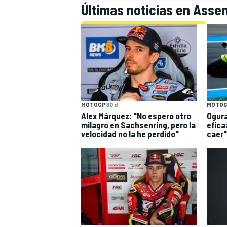
Últimas noticias en Asse
MOTOGP
30 d
MOTO
Alex Márquez: "No espero otro
Ogura
milagro en Sachsenring, pero la
efica
velocidad no la he perdido"
caer"