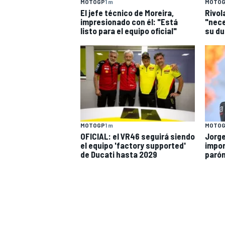
MOTOGP
1 m
MOTO
El jefe técnico de Moreira,
Rivol
impresionado con él: "Está
"nece
listo para el equipo oficial"
su du
MOTOGP
1 m
MOTO
OFICIAL: el VR46 seguirá siendo
Jorge
el equipo 'factory supported'
impor
de Ducati hasta 2029
parón