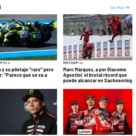
n
Ver Más
GP
30 d
MOTOGP
1 m
 y su pilotaje "raro" pero
Marc Márquez, a por Giacomo
z: "Parece que se va a
Agostini: el brutal récord que
puede alcanzar en Sachsenring