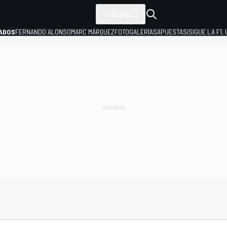
TODOS
ADOS
FERNANDO ALONSO
MARC MÁRQUEZ
FOTOGALERÍAS
APUESTAS
¡SIGUE LA F1,
P