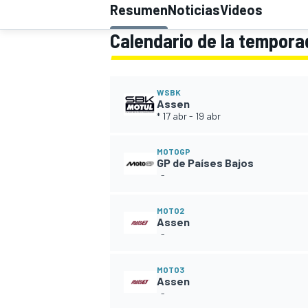
Resumen
Noticias
Videos
Calendario de la tempor
INDYCAR
WRC
WSBK
Assen
* 17 abr
-
19 abr
MOTOGP
GP de Países Bajos
-
MOTO2
Assen
-
WEC
FÓRMULA E
MOTO3
Assen
-