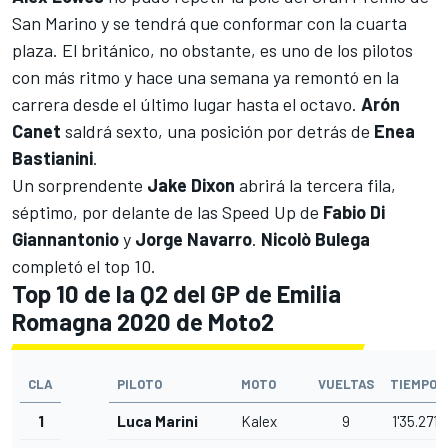
San Marino
y se tendrá que conformar con la cuarta
plaza. El británico, no obstante, es uno de los pilotos
con más ritmo y hace una semana ya remontó en la
carrera desde el último lugar hasta el octavo.
Arón
Canet
saldrá sexto, una posición por detrás de
Enea
Bastianini
.
Un sorprendente
Jake Dixon
abrirá la tercera fila,
séptimo, por delante de las Speed Up de
Fabio Di
Giannantonio
y
Jorge Navarro
.
Nicolò Bulega
completó el top 10.
Top 10 de la Q2 del GP de Emilia
Romagna 2020 de Moto2
CLA
PILOTO
MOTO
VUELTAS
TIEMPO
1
Luca Marini
Kalex
9
1'35.271