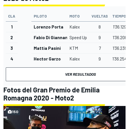
CLA
PILOTO
MOTO
VUELTAS
TIEMPO
1
Lorenzo Porta
Kalex
8
1'36.129
2
Fabio Di Giannantonio
Speed Up
9
1'36.208
3
Mattia Pasini
KTM
7
1'36.239
4
Hector Garzo
Kalex
9
1'36.254
VER RESULTADOS
Fotos del Gran Premio de Emilia
Romagna 2020 - Moto2
150