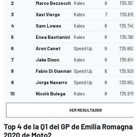
2
Marco Bezzecchi
Kalex
9
1'35.307
3
Xavi Vierge
Kalex
7
1'35.619
4
Sam Lowes
Kalex
8
1'35.740
5
Enea Bastianini
Kalex
8
1'35.789
6
Aron Canet
Speed Up
9
1'35.803
7
Jake Dixon
Kalex
9
1'35.814
8
Fabio Di Giannantonio
Speed Up
8
1'35.928
9
Jorge Navarro
Speed Up
8
1'35.952
10
Nicolò Bulega
Kalex
8
1'35.979
VER RESULTADOS
Top 4 de la Q1 del GP de Emilia Romagna
2020 de Moto2