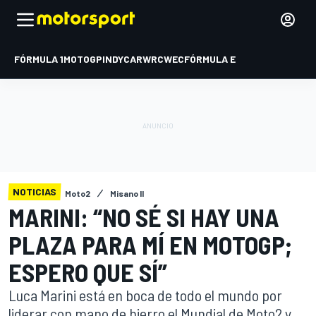
FÓRMULA 1
MOTOGP
INDYCAR
WRC
WEC
FÓRMULA E
NOTICIAS
Moto2
Misano II
MARINI: “NO SÉ SI HAY UNA
PLAZA PARA MÍ EN MOTOGP;
ESPERO QUE SÍ”
Luca Marini está en boca de todo el mundo por
liderar con mano de hierro el Mundial de Moto2 y