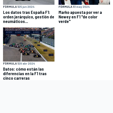
FÓRMULA 1
25 jun 2024
FÓRMULA 1
3 may 2024
Los datos tras España F1:
Marko apuesta por ver a
orden jerárquico, gestión de
Newey en F1 "de color
neumáticos...
verde"
FÓRMULA 1
29 abr 2024
Datos: cómo están las
diferencias en la F1 tras
cinco carreras