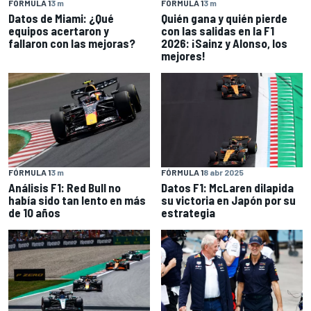
FÓRMULA 1
3 m
FÓRMULA 1
3 m
Datos de Miami: ¿Qué
Quién gana y quién pierde
equipos acertaron y
con las salidas en la F1
fallaron con las mejoras?
2026: ¡Sainz y Alonso, los
mejores!
FÓRMULA 1
3 m
FÓRMULA 1
8 abr 2025
Análisis F1: Red Bull no
Datos F1: McLaren dilapida
había sido tan lento en más
su victoria en Japón por su
de 10 años
estrategia