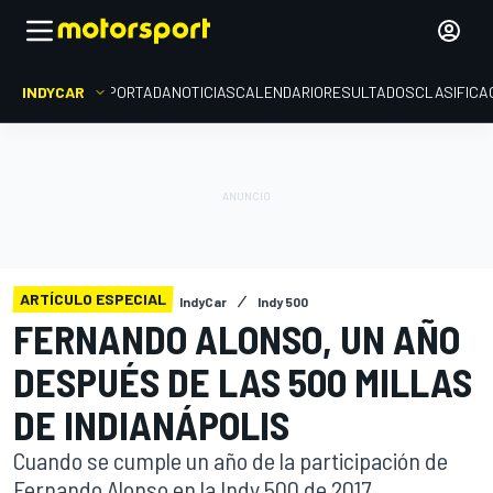
INDYCAR
PORTADA
NOTICIAS
CALENDARIO
RESULTADOS
CLASIFICA
ARTÍCULO ESPECIAL
IndyCar
Indy 500
FERNANDO ALONSO, UN AÑO
DESPUÉS DE LAS 500 MILLAS
DE INDIANÁPOLIS
Cuando se cumple un año de la participación de
Fernando Alonso en la Indy 500 de 2017,