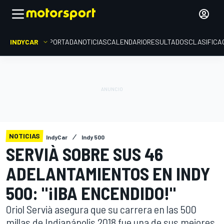
INDYCAR
PORTADA
NOTICIAS
CALENDARIO
RESULTADOS
CLASIFICA
NOTICIAS
IndyCar
Indy 500
SERVIÀ SOBRE SUS 46
ADELANTAMIENTOS EN INDY
500: "¡IBA ENCENDIDO!"
Oriol Servià asegura que su carrera en las 500
millas de Indianápolis 2018 fue una de sus mejores