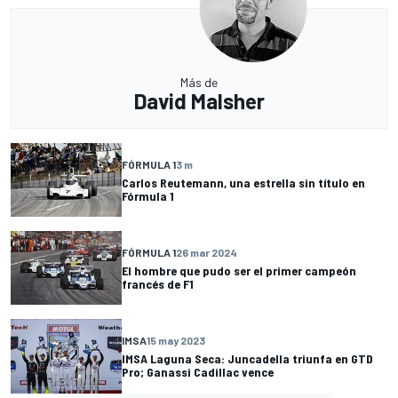
Más de
David Malsher
FÓRMULA 1
3 m
Carlos Reutemann, una estrella sin título en
Fórmula 1
FÓRMULA 1
26 mar 2024
El hombre que pudo ser el primer campeón
francés de F1
IMSA
15 may 2023
IMSA Laguna Seca: Juncadella triunfa en GTD
Pro; Ganassi Cadillac vence