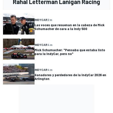
Rahal Letterman Lanigan Racing
INDYCAR
2 m
Las voces que resuenan en la cabeza de Mick
Schumacher de cara a la Indy 500
INDYCAR
4 m
Mick Schumacher: "Pensaba que estaba listo
para la IndyCar, pero no"
INDYCAR
4 m
Ganadores y perdedores de la IndyCar 2026 en
Arlington