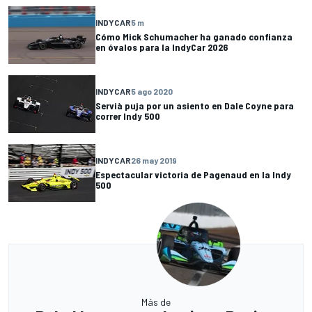
INDYCAR
5 m
Cómo Mick Schumacher ha ganado confianza
en óvalos para la IndyCar 2026
INDYCAR
5 ago 2020
Servià puja por un asiento en Dale Coyne para
correr Indy 500
INDYCAR
26 may 2019
Espectacular victoria de Pagenaud en la Indy
500
Más de