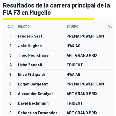
Resultados de la carrera principal de la
FIA F3 en Mugello
CLA
PILOTO
EQUIPO
VUE
1
Frederik Vesti
PREMA POWERTEAM
2
2
Jake Hughes
HWA AG
2
3
Théo Pourchaire
ART GRAND PRIX
2
4
Lirim Zendeli
TRIDENT
2
5
Enzo Fittipaldi
HWA AG
2
6
Logan Sargeant
PREMA POWERTEAM
2
7
Alexander Smolyar
ART GRAND PRIX
2
8
David Beckmann
TRIDENT
2
9
Sebastian Fernandez
ART GRAND PRIX
2