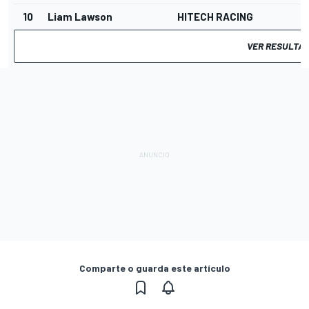
10
Liam Lawson
HITECH RACING
2
VER RESULTA
Comparte o guarda este artículo