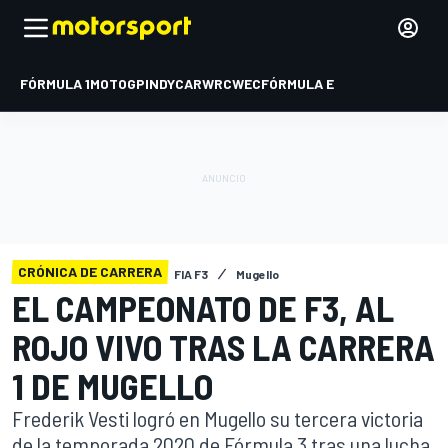
FÓRMULA 1
MOTOGP
INDYCAR
WRC
WEC
FÓRMULA E
CRÓNICA DE CARRERA
FIA F3
Mugello
EL CAMPEONATO DE F3, AL
ROJO VIVO TRAS LA CARRERA
1 DE MUGELLO
Frederik Vesti logró en Mugello su tercera victoria
de la temporada 2020 de Fórmula 3 tras una lucha