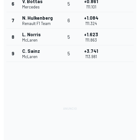
V. Bottas
+0.861
6
5
Mercedes
1'11.101
N. Hulkenberg
+1.084
7
6
Renault F1 Team
1'11.324
L. Norris
+1.623
8
5
McLaren
1'11.863
C. Sainz
+3.741
9
5
McLaren
1'13.981