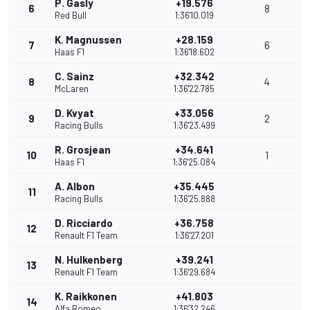
P. Gasly
+19.576
6
8
Red Bull
1:36'10.019
K. Magnussen
+28.159
7
6
Haas F1
1:36'18.602
C. Sainz
+32.342
8
4
McLaren
1:36'22.785
D. Kvyat
+33.056
9
2
Racing Bulls
1:36'23.499
R. Grosjean
+34.641
10
1
Haas F1
1:36'25.084
A. Albon
+35.445
11
Racing Bulls
1:36'25.888
D. Ricciardo
+36.758
12
Renault F1 Team
1:36'27.201
N. Hulkenberg
+39.241
13
Renault F1 Team
1:36'29.684
K. Raikkonen
+41.803
14
Alfa Romeo
1:36'32.246