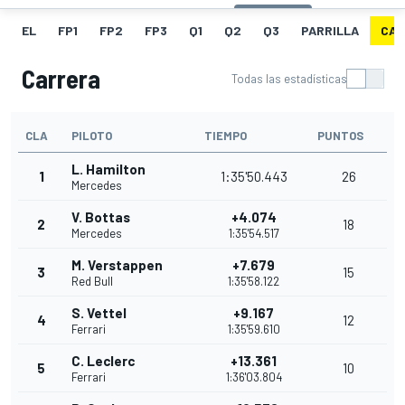
EL
FP1
FP2
FP3
Q1
Q2
Q3
PARRILLA
CAR
Carrera
Todas las estadísticas
CLA
PILOTO
TIEMPO
PUNTOS
L. Hamilton
1
1:35'50.443
26
Mercedes
V. Bottas
+4.074
2
18
Mercedes
1:35'54.517
M. Verstappen
+7.679
3
15
Red Bull
1:35'58.122
S. Vettel
+9.167
4
12
Ferrari
1:35'59.610
C. Leclerc
+13.361
5
10
Ferrari
1:36'03.804