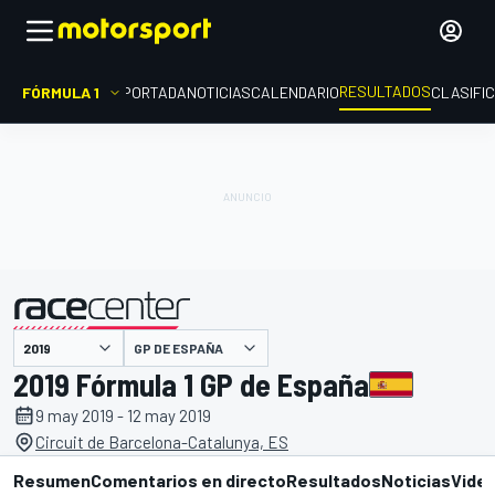
RESULTADOS
FÓRMULA 1
PORTADA
NOTICIAS
CALENDARIO
CLASIFI
GP DE ESPAÑA
presentado por
2019 Fórmula 1 GP de España
9 may 2019 - 12 may 2019
Circuit de Barcelona-Catalunya, ES
Resumen
Comentarios en directo
Resultados
Noticias
Vide