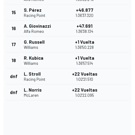
S. Pérez
+46.877
15
Racing Point
1:36'37.320
A. Giovinazzi
+47.691
16
Alfa Romeo
1:36'38.134
G. Russell
+1 Vuelta
17
Williams
1:36'50.228
R. Kubica
+1 Vuelta
18
Williams
1:36'57.514
L. Stroll
+22 Vueltas
dnf
Racing Point
1:02'21.510
L. Norris
+22 Vueltas
dnf
McLaren
1:02'22.095