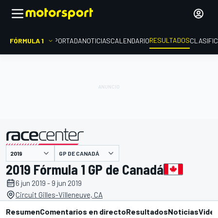
RESULTADOS
FÓRMULA 1
PORTADA
NOTICIAS
CALENDARIO
CLASIFI
GP DE CANADÁ
presentado por
2019 Fórmula 1 GP de Canadá
6 jun 2019 - 9 jun 2019
Circuit Gilles-Villeneuve, CA
Resumen
Comentarios en directo
Resultados
Noticias
Vide