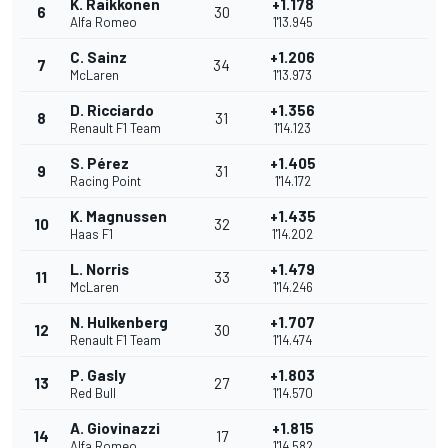
K. Raikkonen
+1.178
6
30
Alfa Romeo
1'13.945
C. Sainz
+1.206
7
34
McLaren
1'13.973
D. Ricciardo
+1.356
8
31
Renault F1 Team
1'14.123
S. Pérez
+1.405
9
31
Racing Point
1'14.172
K. Magnussen
+1.435
10
32
Haas F1
1'14.202
L. Norris
+1.479
11
33
McLaren
1'14.246
N. Hulkenberg
+1.707
12
30
Renault F1 Team
1'14.474
P. Gasly
+1.803
13
27
Red Bull
1'14.570
A. Giovinazzi
+1.815
14
17
Alfa Romeo
1'14.582