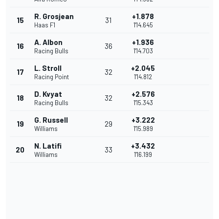
R. Grosjean
+1.878
15
31
Haas F1
1'14.645
A. Albon
+1.936
16
36
Racing Bulls
1'14.703
L. Stroll
+2.045
17
32
Racing Point
1'14.812
D. Kvyat
+2.576
18
32
Racing Bulls
1'15.343
G. Russell
+3.222
19
29
Williams
1'15.989
N. Latifi
+3.432
20
33
Williams
1'16.199