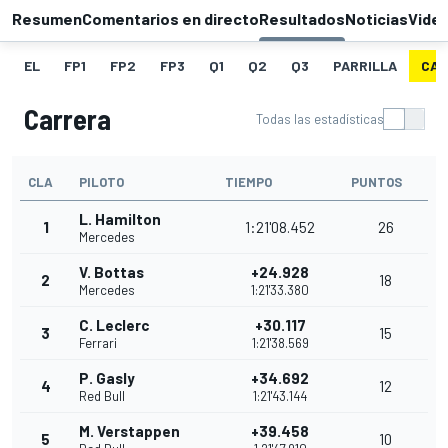
Resumen
Comentarios en directo
Resultados
Noticias
Vide
EL
FP1
FP2
FP3
Q1
Q2
Q3
PARRILLA
CAR
Carrera
Todas las estadísticas
CLA
PILOTO
TIEMPO
PUNTOS
L. Hamilton
1
1:21'08.452
26
Mercedes
V. Bottas
+24.928
2
18
Mercedes
1:21'33.380
C. Leclerc
+30.117
3
15
Ferrari
1:21'38.569
P. Gasly
+34.692
4
12
Red Bull
1:21'43.144
M. Verstappen
+39.458
5
10