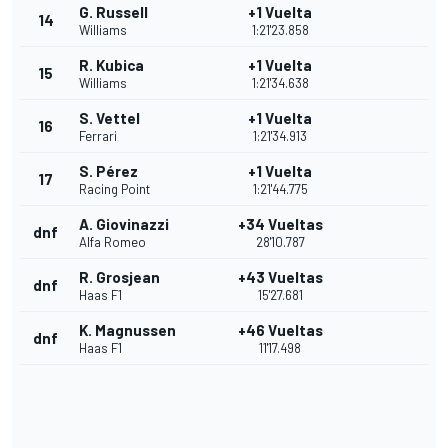
G. Russell
+1 Vuelta
14
Williams
1:21'23.858
R. Kubica
+1 Vuelta
15
Williams
1:21'34.638
S. Vettel
+1 Vuelta
16
Ferrari
1:21'34.913
S. Pérez
+1 Vuelta
17
Racing Point
1:21'44.775
A. Giovinazzi
+34 Vueltas
dnf
Alfa Romeo
28'10.787
R. Grosjean
+43 Vueltas
dnf
Haas F1
15'27.681
K. Magnussen
+46 Vueltas
dnf
Haas F1
11'17.498