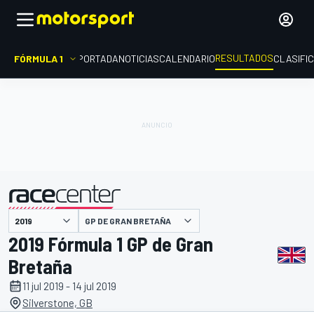
RESULTADOS
FÓRMULA 1
PORTADA
NOTICIAS
CALENDARIO
CLASIFI
GP DE GRAN BRETAÑA
presentado por
2019 Fórmula 1 GP de Gran
Bretaña
11 jul 2019 - 14 jul 2019
Silverstone, GB