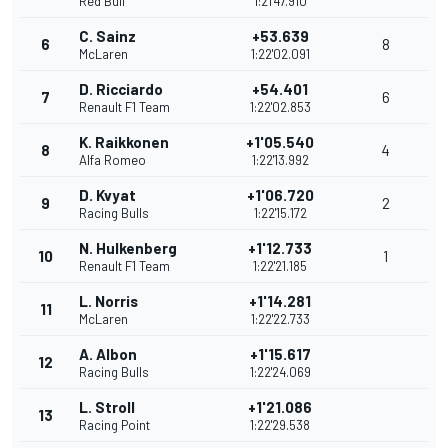
Red Bull
1:21'47.910
C. Sainz
+53.639
6
8
McLaren
1:22'02.091
D. Ricciardo
+54.401
7
6
Renault F1 Team
1:22'02.853
K. Raikkonen
+1'05.540
8
4
Alfa Romeo
1:22'13.992
D. Kvyat
+1'06.720
9
2
Racing Bulls
1:22'15.172
N. Hulkenberg
+1'12.733
10
1
Renault F1 Team
1:22'21.185
L. Norris
+1'14.281
11
McLaren
1:22'22.733
A. Albon
+1'15.617
12
Racing Bulls
1:22'24.069
L. Stroll
+1'21.086
13
Racing Point
1:22'29.538