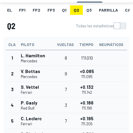
EL
FP1
FP2
FP3
Q1
Q2
Q3
PARRILLA
CAR
Q2
Todas las estadísticas
CLA
PILOTO
VUELTAS
TIEMPO
NEUMÁTICOS
L. Hamilton
1
8
1'11.010
Mercedes
V. Bottas
+0.085
2
9
Mercedes
1'11.095
S. Vettel
+0.132
3
7
Ferrari
1'11.142
P. Gasly
+0.186
4
3
Red Bull
1'11.196
C. Leclerc
+0.195
5
7
Ferrari
1'11.205