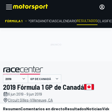
RESULTADOS
FÓRMULA 1
PORTADA
NOTICIAS
CALENDARIO
CLASIFI
GP DE CANADÁ
presentado por
2019 Fórmula 1 GP de Canadá
6 jun 2019 - 9 jun 2019
Circuit Gilles-Villeneuve, CA
Resumen
Comentarios en directo
Resultados
Noticias
Vide