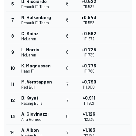
D. Ricciardo
+0.522
6
6
Renault F1 Team
1'11.532
N. Hulkenberg
+0.543
7
6
Renault F1 Team
1'11.553
C. Sainz
+0.562
8
6
McLaren
1'11.572
L. Norris
+0.725
9
6
McLaren
1'11.735
K. Magnussen
+0.776
10
6
Haas F1
1'11.786
M. Verstappen
+0.790
11
7
Red Bull
1'11.800
D. Kvyat
+0.911
12
7
Racing Bulls
1'11.921
A. Giovinazzi
+1.126
13
6
Alfa Romeo
1'12.136
A. Albon
+1.183
14
7
Racing Bulls
1'12.193