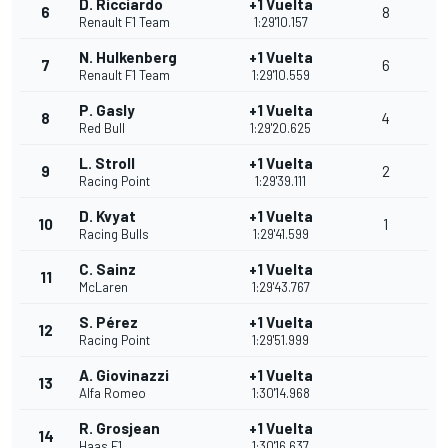
D. Ricciardo
+1 Vuelta
6
8
Renault F1 Team
1:29'10.157
N. Hulkenberg
+1 Vuelta
7
6
Renault F1 Team
1:29'10.559
P. Gasly
+1 Vuelta
8
4
Red Bull
1:29'20.625
L. Stroll
+1 Vuelta
9
2
Racing Point
1:29'39.111
D. Kvyat
+1 Vuelta
10
1
Racing Bulls
1:29'41.599
C. Sainz
+1 Vuelta
11
McLaren
1:29'43.767
S. Pérez
+1 Vuelta
12
Racing Point
1:29'51.999
A. Giovinazzi
+1 Vuelta
13
Alfa Romeo
1:30'14.968
R. Grosjean
+1 Vuelta
14
Haas F1
1:30'16.637