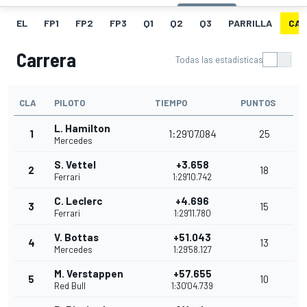
EL
FP1
FP2
FP3
Q1
Q2
Q3
PARRILLA
CAR
Carrera
Todas las estadísticas
CLA
PILOTO
TIEMPO
PUNTOS
L. Hamilton
1
1:29'07.084
25
Mercedes
S. Vettel
+3.658
2
18
Ferrari
1:29'10.742
C. Leclerc
+4.696
3
15
Ferrari
1:29'11.780
V. Bottas
+51.043
4
13
Mercedes
1:29'58.127
M. Verstappen
+57.655
5
10
Red Bull
1:30'04.739