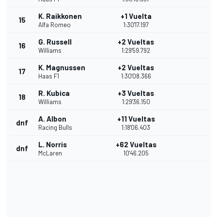
K. Raikkonen
+1 Vuelta
15
Alfa Romeo
1:30'17.197
G. Russell
+2 Vueltas
16
Williams
1:29'59.792
K. Magnussen
+2 Vueltas
17
Haas F1
1:30'08.366
R. Kubica
+3 Vueltas
18
Williams
1:29'36.150
A. Albon
+11 Vueltas
dnf
Racing Bulls
1:18'06.403
L. Norris
+62 Vueltas
dnf
McLaren
10'46.205