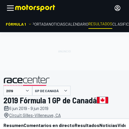
RESULTADOS
FÓRMULA 1
PORTADA
NOTICIAS
CALENDARIO
CLASIFI
GP DE CANADÁ
presentado por
2019 Fórmula 1 GP de Canadá
6 jun 2019 - 9 jun 2019
Circuit Gilles-Villeneuve, CA
Resumen
Comentarios en directo
Resultados
Noticias
Vide