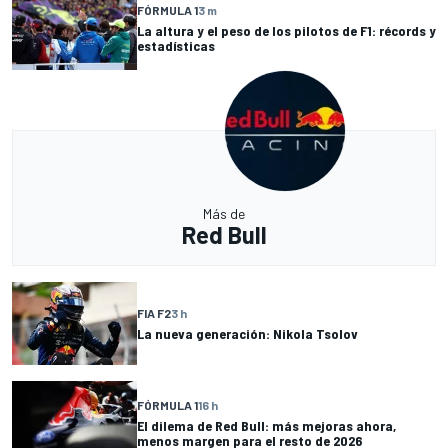
FÓRMULA 1
3 m
La altura y el peso de los pilotos de F1: récords y
estadísticas
Más de
Red Bull
FIA F2
3 h
La nueva generación: Nikola Tsolov
FÓRMULA 1
16 h
El dilema de Red Bull: más mejoras ahora,
menos margen para el resto de 2026