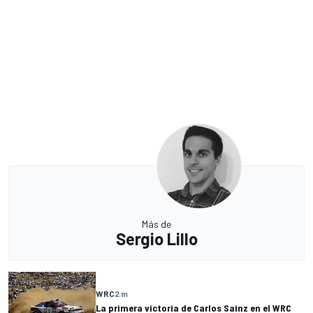
Más de
Sergio Lillo
WRC
2 m
La primera victoria de Carlos Sainz en el WRC