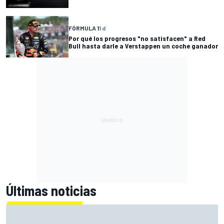
FÓRMULA 1
1 d
Por qué los progresos "no satisfacen" a Red
Bull hasta darle a Verstappen un coche ganador
Últimas noticias