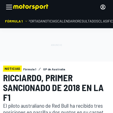
FÓRMULA 1
PORTADA
NOTICIAS
CALENDARIO
RESULTADOS
CLASIFI
NOTICIAS
Fórmula 1
GP de Australia
RICCIARDO, PRIMER
SANCIONADO DE 2018 EN LA
F1
El piloto australiano de Red Bull ha recibido tres
posiciones en parrilla y dos puntos en su carnet