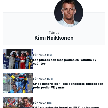
Más de
Kimi Raikkonen
FÓRMULA 1
8 d
Los pilotos con más podios en Fórmula 1 y
cuántos
FÓRMULA 1
12 d
GP de Hungría de F1: los ganadores, pilotos con
pole, podio, VR y más
FÓRMULA 1
1 m
¡250 victorias de Ferrari en F1¡ Y las lograron