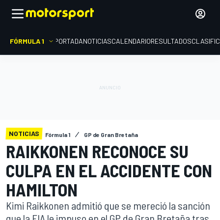
FÓRMULA 1
PORTADA
NOTICIAS
CALENDARIO
RESULTADOS
CLASIFI
NOTICIAS
Fórmula 1
GP de Gran Bretaña
RAIKKONEN RECONOCE SU
CULPA EN EL ACCIDENTE CON
HAMILTON
Kimi Raikkonen admitió que se mereció la sanción
que la FIA le impuso en el GP de Gran Bretaña tras